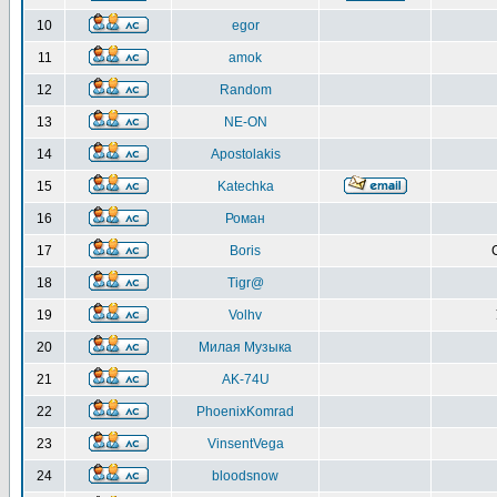
10
egor
11
amok
12
Random
13
NE-ON
14
Apostolakis
15
Katechka
16
Роман
17
Boris
18
Tigr@
19
Volhv
20
Милая Музыка
21
AK-74U
22
PhoenixKomrad
23
VinsentVega
24
bloodsnow