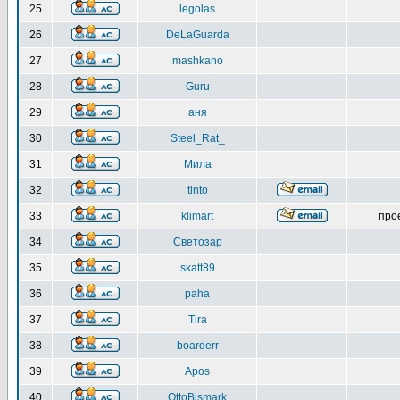
25
legolas
26
DeLaGuarda
27
mashkano
28
Guru
29
аня
30
Steel_Rat_
31
Мила
32
tinto
33
klimart
про
34
Светозар
35
skatt89
36
paha
37
Tira
38
boarderr
39
Apos
40
OttoBismark