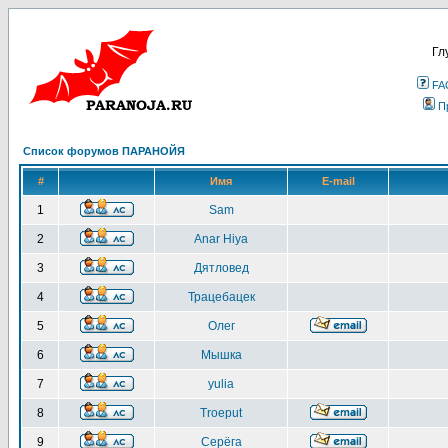
Гл
FA
П
Список форумов ПАРАНОЙЯ
#
Имя
E-mail
1
Sam
2
Anar Hiya
3
Дятловед
4
Трацебацек
5
Олег
6
Мышка
7
yulia
8
Troeput
9
Серёга