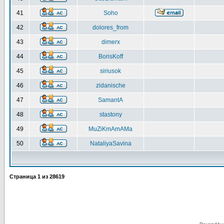
41
Soho
42
dolores_from
43
dimerx
44
BorisKoff
45
siriusok
46
zidanische
47
SamantA
48
stastony
49
MuZiKmAmAMa
50
NataliyaSavina
Страница
1
из
28619