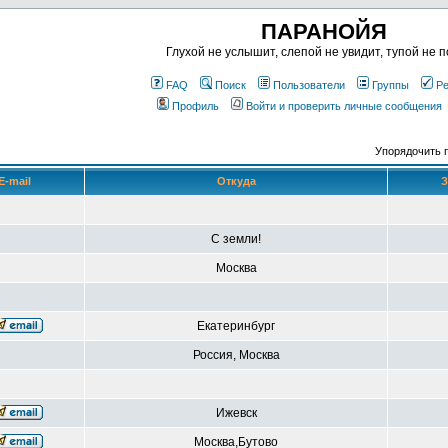
ПАРАНОЙЯ
Глухой не услышит, слепой не увидит, тупой не п
FAQ
Поиск
Пользователи
Группы
Ре
Профиль
Войти и проверить личные сообщения
Упорядочить 
E-mail
Откуда
З
С земли!
Москва
Екатеринбург
Россия, Москва
Ижевск
Москва,Бутово