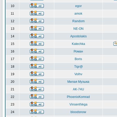
10
egor
11
amok
12
Random
13
NE-ON
14
Apostolakis
15
Katechka
16
Роман
17
Boris
18
Tigr@
19
Volhv
20
Милая Музыка
21
AK-74U
22
PhoenixKomrad
23
VinsentVega
24
bloodsnow