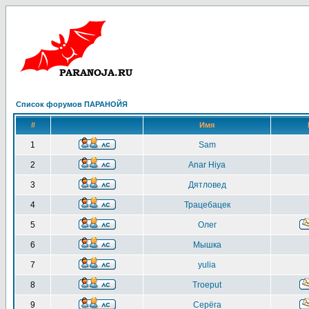
Список форумов ПАРАНОЙЯ
#
Имя
1
Sam
2
Anar Hiya
3
Дятловед
4
Трацебацек
5
Олег
6
Мышка
7
yulia
8
Troeput
9
Серёга