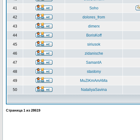
41
Soho
42
dolores_from
43
dimerx
44
BorisKoff
45
siriusok
46
zidanische
47
SamantA
48
stastony
49
MuZiKmAmAMa
50
NataliyaSavina
Страница
1
из
28619