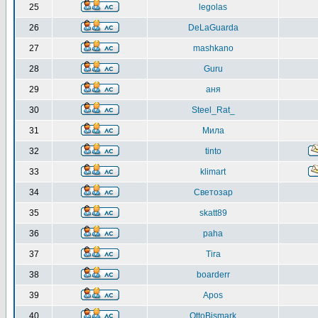
25
legolas
26
DeLaGuarda
27
mashkano
28
Guru
29
аня
30
Steel_Rat_
31
Мила
32
tinto
33
klimart
34
Светозар
35
skatt89
36
paha
37
Tira
38
boarderr
39
Apos
40
OttoBismark