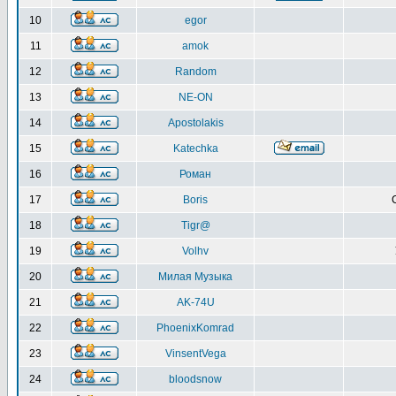
10
egor
11
amok
12
Random
13
NE-ON
14
Apostolakis
15
Katechka
16
Роман
17
Boris
18
Tigr@
19
Volhv
20
Милая Музыка
21
AK-74U
22
PhoenixKomrad
23
VinsentVega
24
bloodsnow