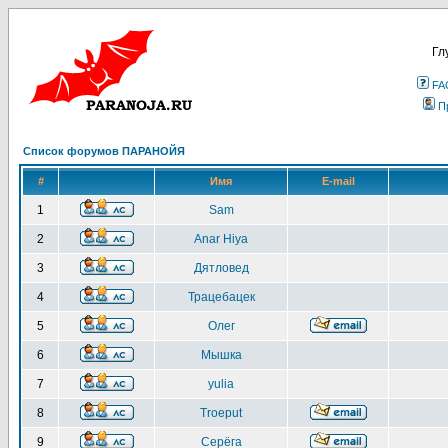
Гл
FA
П
Список форумов ПАРАНОЙЯ
#
Имя
E-mail
1
Sam
2
Anar Hiya
3
Дятловед
4
Трацебацек
5
Олег
6
Мышка
7
yulia
8
Troeput
9
Серёга