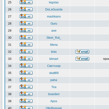
25
legolas
26
DeLaGuarda
27
mashkano
28
Guru
29
аня
30
Steel_Rat_
31
Мила
32
tinto
33
klimart
про
34
Светозар
35
skatt89
36
paha
37
Tira
38
boarderr
39
Apos
40
OttoBismark