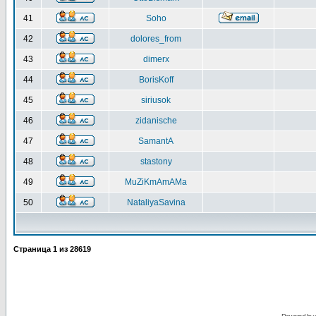
41
Soho
42
dolores_from
43
dimerx
44
BorisKoff
45
siriusok
46
zidanische
47
SamantA
48
stastony
49
MuZiKmAmAMa
50
NataliyaSavina
Страница
1
из
28619