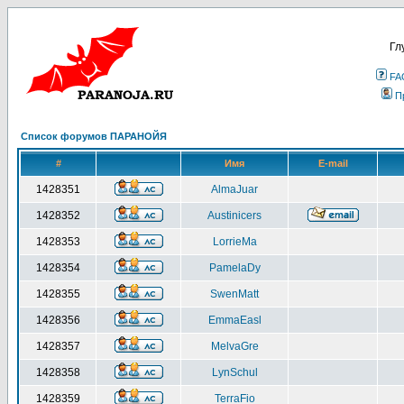
Гл
FA
П
Список форумов ПАРАНОЙЯ
#
Имя
E-mail
1428351
AlmaJuar
1428352
Austinicers
1428353
LorrieMa
1428354
PamelaDy
1428355
SwenMatt
1428356
EmmaEasl
1428357
MelvaGre
1428358
LynSchul
1428359
TerraFio