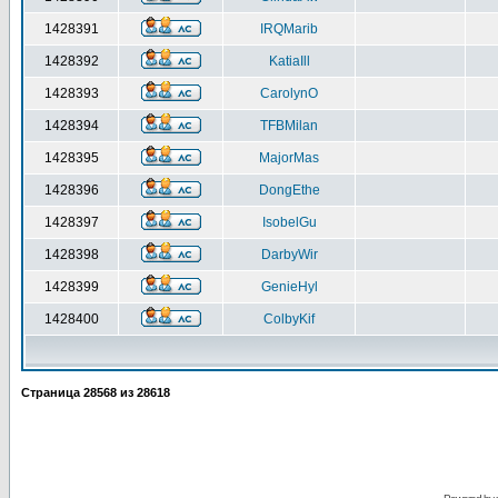
1428391
IRQMarib
1428392
KatiaIll
1428393
CarolynO
1428394
TFBMilan
1428395
MajorMas
1428396
DongEthe
1428397
IsobelGu
1428398
DarbyWir
1428399
GenieHyl
1428400
ColbyKif
Страница
28568
из
28618