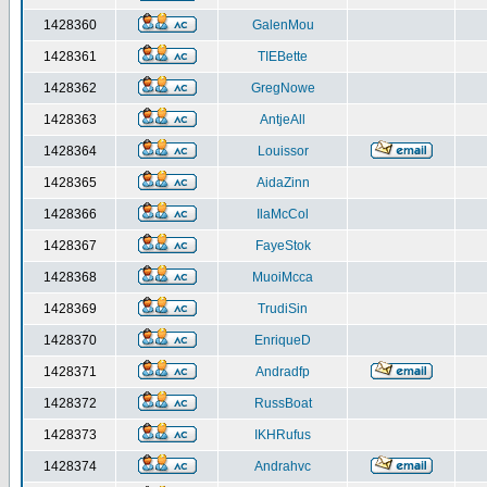
1428360
GalenMou
1428361
TIEBette
1428362
GregNowe
1428363
AntjeAll
1428364
Louissor
1428365
AidaZinn
1428366
IlaMcCol
1428367
FayeStok
1428368
MuoiMcca
1428369
TrudiSin
1428370
EnriqueD
1428371
Andradfp
1428372
RussBoat
1428373
IKHRufus
1428374
Andrahvc