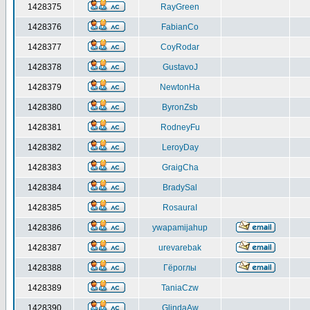
1428375
RayGreen
1428376
FabianCo
1428377
CoyRodar
1428378
GustavoJ
1428379
NewtonHa
1428380
ByronZsb
1428381
RodneyFu
1428382
LeroyDay
1428383
GraigCha
1428384
BradySal
1428385
RosauraI
1428386
ywapamijahup
1428387
urevarebak
1428388
Гёроглы
1428389
TaniaCzw
1428390
GlindaAw