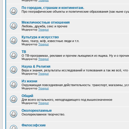
Модератор
Troeput
По городам, странам и континентам.
Про географические объекты и политические образования (как ныне суще
Межличностные отношения
Любовь, дружба, секс и прочее
Модератор
Troeput
Культура и искусство
Кино, театр, м/ф, известные люди и т.п.
Модератор
Troeput
ТВ
О ТВ-программах, рекламе и прочем льющемся из ящика. Ну и о прочи
Модератор
Troeput
Наука & Религия
Вера и знания, результаты исследований и толкования а так же всё, что
Модератор
Troeput
Из жизни
Окружающая повседневная действительность: транспорт, магазины, услу
Модератор
Troeput
Общий
Для всего остального, неподпадающего под вышеозначенное
Модератор
Troeput
Околорекламные
Околорекламное творчество.
Философские