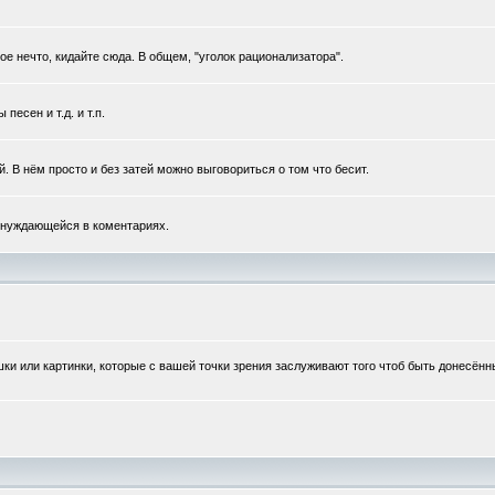
 нечто, кидайте сюда. В общем, "уголок рационализатора".
есен и т.д. и т.п.
 В нём просто и без затей можно выговориться о том что бесит.
 нуждающейся в коментариях.
шки или картинки, которые с вашей точки зрения заслуживают того чтоб быть донесён