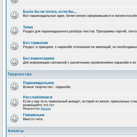
Было бы не плохо, если бы....
Все параноидальные идеи, более менее оформившиеся в жизнеспособное
Топка
Раздел для параноидального разбора текстов. Программы партий, тектсы п
Без тормозов
Раздел, в принципе, к паранойе отношения не имеющий, но необходимый.
Без коментариев
Для информации связанной с различными проявлениями паранойи и не
Творчество
Параноидальное
Всякое творчество - паранойя.
Расслабляемся
Если у вас есть прикольный анекдот, история из жизни, прикольные сти
размещайте это тут.
Модератор
Мышка
Говорильня
Вместо чата.
Анонсы