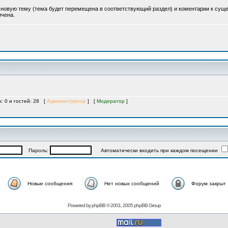
ь новую тему (тема будет перемещена в соответствующий раздел) и коментарии к су
ичена.
х: 0 и гостей: 28 [
Администратор
] [
Модератор
]
Пароль:
Автоматически входить при каждом посещении
Новые сообщения
Нет новых сообщений
Форум закрыт
Powered by
phpBB
© 2001, 2005 phpBB Group