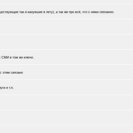
ствующие так и канувшие в лету), а так же про всё, что с ними связанно.
х СМИ в том же ключе.
 с этим связано
ги и т.п.