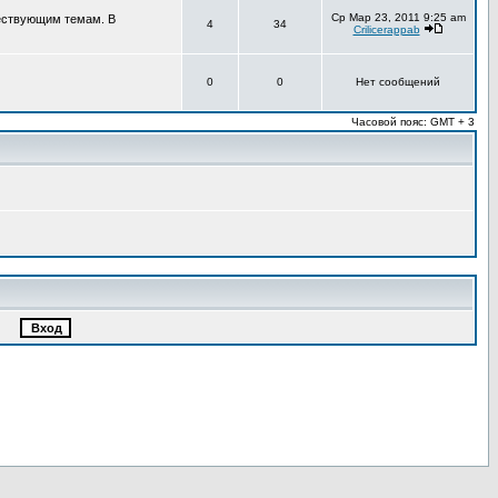
Ср Мар 23, 2011 9:25 am
ществующим темам. В
4
34
Crilicerappab
0
0
Нет сообщений
Часовой пояс: GMT + 3