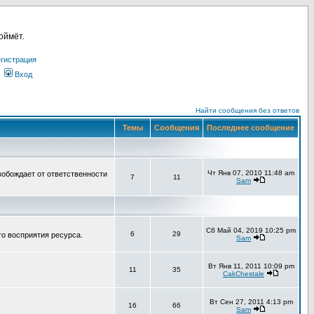
оймёт.
гистрация
Вход
Найти сообщения без ответов
Темы
Сообщения
Последнее сообщение
Чт Янв 07, 2010 11:48 am
вобождает от ответственности
7
11
Sam
Сб Май 04, 2019 10:25 pm
6
29
го восприятия ресурса.
Sam
Вт Янв 11, 2011 10:09 pm
11
35
CakChestale
Вт Сен 27, 2011 4:13 pm
16
66
Sam