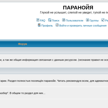
ПАРАНОЙЯ
Глухой не услышит, слепой не увидит, тупой не п
FAQ
Поиск
Пользователи
Группы
Ре
Профиль
Войти и проверить личные сообщения
Форум
, а так же общая информация связанная с данным ресурсом. (незнание правил не ос
тарии. Раздел полностью посвящён паранойе. Читать рекомендую всем, для адекватно
збор". В общем то раздел для них...