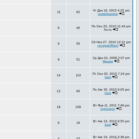
Чт Дек 16, 2010 4:25 am
11
62
roulaHoamma
Пн Сен 20, 2010 11:44 pm
6
45
Гость
Сб Ноя 27, 2010 12:21 pm
9
55
ceceipsefRach
Ср Дек 24, 2008 2:07 pm
9
51
Мышка
Пт Сен 03, 2010 7:24 pm
14
110
Sam
Пн Авг 30, 2010 9:05 pm
13
60
Sam
Вт Янв 11, 2011 7:49 pm
18
108
Ingectgen
Вт Авг 24, 2010 8:55 pm
6
19
Sam
Вт Авг 24, 2010 3:38 pm
4
43