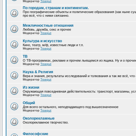
Модератор
Troeput
По городам, странам и континентам.
Про географические объекты и политические образования (как ныне сущ
про всё, что с ними связанно.
Межличностные отношения
Любовь, дружба, секс и прочее
Модератор
Troeput
Культура и искусство
Кино, театр, м/ф, известные люди и т.п.
Модератор
Troeput
ТВ
О ТВ-программах, рекламе и прочем льющемся из ящика. Ну и о прочи
Модератор
Troeput
Наука & Религия
Вера и знания, результаты исследований и толкования а так же всё, что
Модератор
Troeput
Из жизни
Окружающая повседневная действительность: транспорт, магазины, услу
Модератор
Troeput
Общий
Для всего остального, неподпадающего под вышеозначенное
Модератор
Troeput
Околорекламные
Околорекламное творчество.
Философские