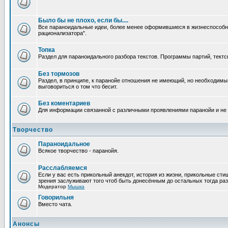
Было бы не плохо, если бы....
Все параноидальные идеи, более менее оформившиеся в жизнеспособное
рационализатора".
Топка
Раздел для параноидального разбора текстов. Программы партий, тектсы п
Без тормозов
Раздел, в принципе, к паранойе отношения не имеющий, но необходимый
выговориться о том что бесит.
Без коментариев
Для информации связанной с различными проявлениями паранойи и не
Творчество
Параноидальное
Всякое творчество - паранойя.
Расслабляемся
Если у вас есть прикольный анекдот, история из жизни, прикольные сти
зрения заслуживают того чтоб быть донесённым до остальных тогда раз
Модератор
Мышка
Говорильня
Вместо чата.
Анонсы