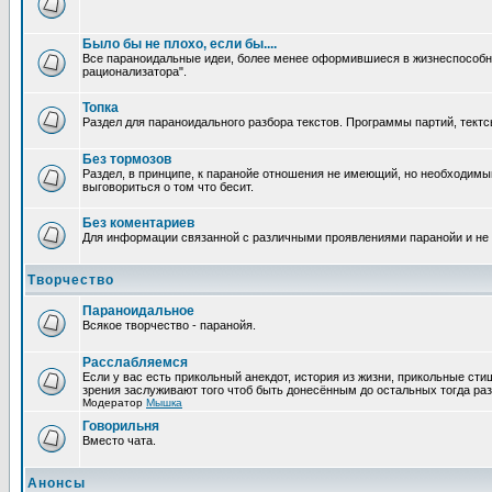
Было бы не плохо, если бы....
Все параноидальные идеи, более менее оформившиеся в жизнеспособное
рационализатора".
Топка
Раздел для параноидального разбора текстов. Программы партий, тектсы п
Без тормозов
Раздел, в принципе, к паранойе отношения не имеющий, но необходимый
выговориться о том что бесит.
Без коментариев
Для информации связанной с различными проявлениями паранойи и не
Творчество
Параноидальное
Всякое творчество - паранойя.
Расслабляемся
Если у вас есть прикольный анекдот, история из жизни, прикольные сти
зрения заслуживают того чтоб быть донесённым до остальных тогда раз
Модератор
Мышка
Говорильня
Вместо чата.
Анонсы