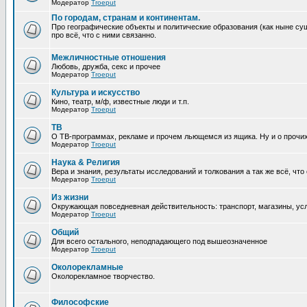
Модератор
Troeput
По городам, странам и континентам.
Про географические объекты и политические образования (как ныне сущ
про всё, что с ними связанно.
Межличностные отношения
Любовь, дружба, секс и прочее
Модератор
Troeput
Культура и искусство
Кино, театр, м/ф, известные люди и т.п.
Модератор
Troeput
ТВ
О ТВ-программах, рекламе и прочем льющемся из ящика. Ну и о прочи
Модератор
Troeput
Наука & Религия
Вера и знания, результаты исследований и толкования а так же всё, что
Модератор
Troeput
Из жизни
Окружающая повседневная действительность: транспорт, магазины, услу
Модератор
Troeput
Общий
Для всего остального, неподпадающего под вышеозначенное
Модератор
Troeput
Околорекламные
Околорекламное творчество.
Философские