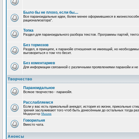
Было бы не плохо, если бы....
Все параноидальные идеи, более менее оформившиеся в жизнеспособное
рационализатора".
Топка
Раздел для параноидального разбора текстов. Программы партий, тектсы п
Без тормозов
Раздел, в принципе, к паранойе отношения не имеющий, но необходимый
выговориться о том что бесит.
Без коментариев
Для информации связанной с различными проявлениями паранойи и не
Творчество
Параноидальное
Всякое творчество - паранойя.
Расслабляемся
Если у вас есть прикольный анекдот, история из жизни, прикольные сти
зрения заслуживают того чтоб быть донесённым до остальных тогда раз
Модератор
Мышка
Говорильня
Вместо чата.
Анонсы