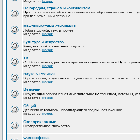
Модератор
Troeput
По городам, странам и континентам.
Про географические объекты и политические образования (как ныне сущ
про всё, что с ними связанно.
Межличностные отношения
Любовь, дружба, секс и прочее
Модератор
Troeput
Культура и искусство
Кино, театр, м/ф, известные люди и т.п.
Модератор
Troeput
ТВ
О ТВ-программах, рекламе и прочем льющемся из ящика. Ну и о прочи
Модератор
Troeput
Наука & Религия
Вера и знания, результаты исследований и толкования а так же всё, что
Модератор
Troeput
Из жизни
Окружающая повседневная действительность: транспорт, магазины, услу
Модератор
Troeput
Общий
Для всего остального, неподпадающего под вышеозначенное
Модератор
Troeput
Околорекламные
Околорекламное творчество.
Философские