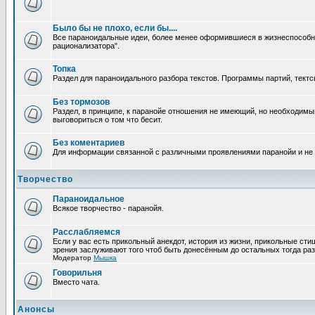
Было бы не плохо, если бы....
Все параноидальные идеи, более менее оформившиеся в жизнеспособное
рационализатора".
Топка
Раздел для параноидального разбора текстов. Программы партий, тектсы п
Без тормозов
Раздел, в принципе, к паранойе отношения не имеющий, но необходимый
выговориться о том что бесит.
Без коментариев
Для информации связанной с различными проявлениями паранойи и не
Творчество
Параноидальное
Всякое творчество - паранойя.
Расслабляемся
Если у вас есть прикольный анекдот, история из жизни, прикольные сти
зрения заслуживают того чтоб быть донесённым до остальных тогда раз
Модератор
Мышка
Говорильня
Вместо чата.
Анонсы