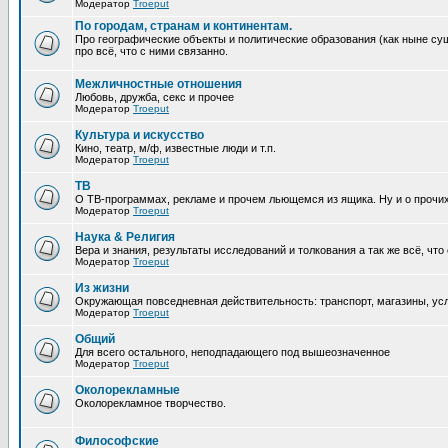
Модератор
Troeput
По городам, странам и континентам.
Про географические объекты и политические образования (как ныне сущ
про всё, что с ними связанно.
Межличностные отношения
Любовь, дружба, секс и прочее
Модератор
Troeput
Культура и искусство
Кино, театр, м/ф, известные люди и т.п.
Модератор
Troeput
ТВ
О ТВ-программах, рекламе и прочем льющемся из ящика. Ну и о прочи
Модератор
Troeput
Наука & Религия
Вера и знания, результаты исследований и толкования а так же всё, что
Модератор
Troeput
Из жизни
Окружающая повседневная действительность: транспорт, магазины, услу
Модератор
Troeput
Общий
Для всего остального, неподпадающего под вышеозначенное
Модератор
Troeput
Околорекламные
Околорекламное творчество.
Философские