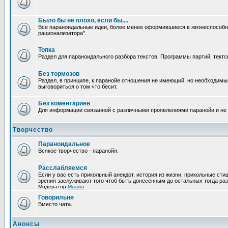
Было бы не плохо, если бы....
Все параноидальные идеи, более менее оформившиеся в жизнеспособное
рационализатора".
Топка
Раздел для параноидального разбора текстов. Программы партий, тектсы п
Без тормозов
Раздел, в принципе, к паранойе отношения не имеющий, но необходимый
выговориться о том что бесит.
Без коментариев
Для информации связанной с различными проявлениями паранойи и не
Творчество
Параноидальное
Всякое творчество - паранойя.
Расслабляемся
Если у вас есть прикольный анекдот, история из жизни, прикольные сти
зрения заслуживают того чтоб быть донесённым до остальных тогда раз
Модератор
Мышка
Говорильня
Вместо чата.
Анонсы