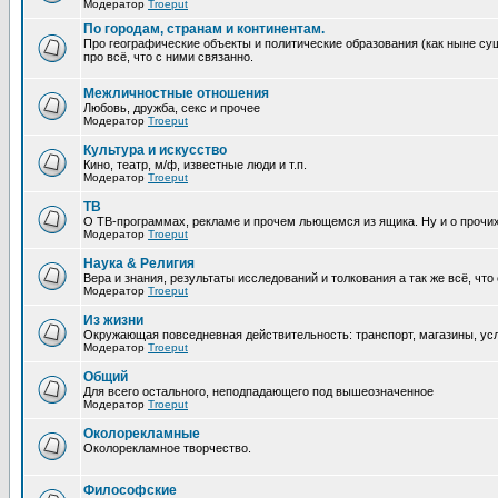
Модератор
Troeput
По городам, странам и континентам.
Про географические объекты и политические образования (как ныне сущ
про всё, что с ними связанно.
Межличностные отношения
Любовь, дружба, секс и прочее
Модератор
Troeput
Культура и искусство
Кино, театр, м/ф, известные люди и т.п.
Модератор
Troeput
ТВ
О ТВ-программах, рекламе и прочем льющемся из ящика. Ну и о прочи
Модератор
Troeput
Наука & Религия
Вера и знания, результаты исследований и толкования а так же всё, что
Модератор
Troeput
Из жизни
Окружающая повседневная действительность: транспорт, магазины, услу
Модератор
Troeput
Общий
Для всего остального, неподпадающего под вышеозначенное
Модератор
Troeput
Околорекламные
Околорекламное творчество.
Философские