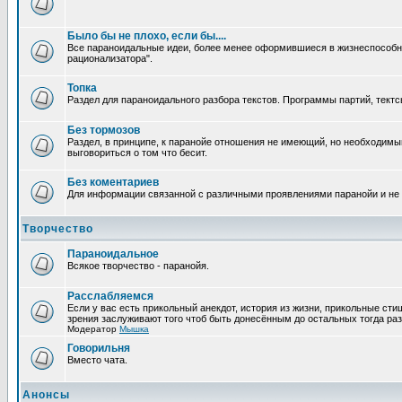
Было бы не плохо, если бы....
Все параноидальные идеи, более менее оформившиеся в жизнеспособное
рационализатора".
Топка
Раздел для параноидального разбора текстов. Программы партий, тектсы п
Без тормозов
Раздел, в принципе, к паранойе отношения не имеющий, но необходимый
выговориться о том что бесит.
Без коментариев
Для информации связанной с различными проявлениями паранойи и не
Творчество
Параноидальное
Всякое творчество - паранойя.
Расслабляемся
Если у вас есть прикольный анекдот, история из жизни, прикольные сти
зрения заслуживают того чтоб быть донесённым до остальных тогда раз
Модератор
Мышка
Говорильня
Вместо чата.
Анонсы