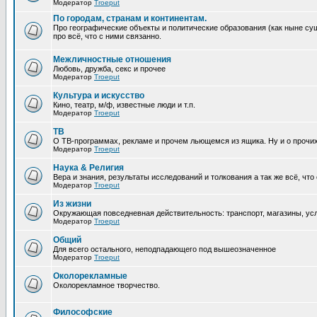
Модератор
Troeput
По городам, странам и континентам.
Про географические объекты и политические образования (как ныне сущ
про всё, что с ними связанно.
Межличностные отношения
Любовь, дружба, секс и прочее
Модератор
Troeput
Культура и искусство
Кино, театр, м/ф, известные люди и т.п.
Модератор
Troeput
ТВ
О ТВ-программах, рекламе и прочем льющемся из ящика. Ну и о прочи
Модератор
Troeput
Наука & Религия
Вера и знания, результаты исследований и толкования а так же всё, что
Модератор
Troeput
Из жизни
Окружающая повседневная действительность: транспорт, магазины, услу
Модератор
Troeput
Общий
Для всего остального, неподпадающего под вышеозначенное
Модератор
Troeput
Околорекламные
Околорекламное творчество.
Философские