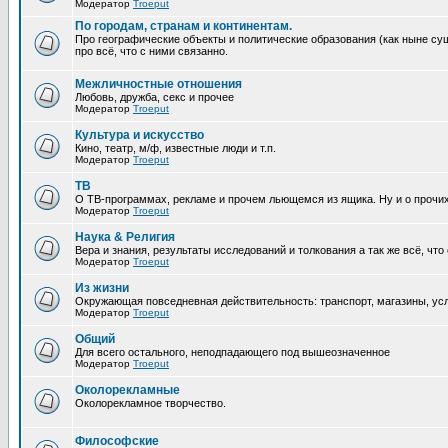
Модератор
Troeput
По городам, странам и континентам.
Про географические объекты и политические образования (как ныне сущ
про всё, что с ними связанно.
Межличностные отношения
Любовь, дружба, секс и прочее
Модератор
Troeput
Культура и искусство
Кино, театр, м/ф, известные люди и т.п.
Модератор
Troeput
ТВ
О ТВ-программах, рекламе и прочем льющемся из ящика. Ну и о прочи
Модератор
Troeput
Наука & Религия
Вера и знания, результаты исследований и толкования а так же всё, что
Модератор
Troeput
Из жизни
Окружающая повседневная действительность: транспорт, магазины, услу
Модератор
Troeput
Общий
Для всего остального, неподпадающего под вышеозначенное
Модератор
Troeput
Околорекламные
Околорекламное творчество.
Философские