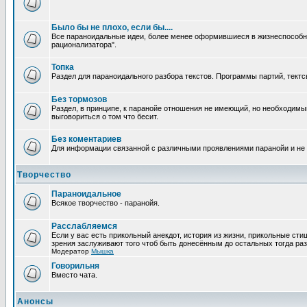
Было бы не плохо, если бы....
Все параноидальные идеи, более менее оформившиеся в жизнеспособное
рационализатора".
Топка
Раздел для параноидального разбора текстов. Программы партий, тектсы п
Без тормозов
Раздел, в принципе, к паранойе отношения не имеющий, но необходимый
выговориться о том что бесит.
Без коментариев
Для информации связанной с различными проявлениями паранойи и не
Творчество
Параноидальное
Всякое творчество - паранойя.
Расслабляемся
Если у вас есть прикольный анекдот, история из жизни, прикольные сти
зрения заслуживают того чтоб быть донесённым до остальных тогда раз
Модератор
Мышка
Говорильня
Вместо чата.
Анонсы