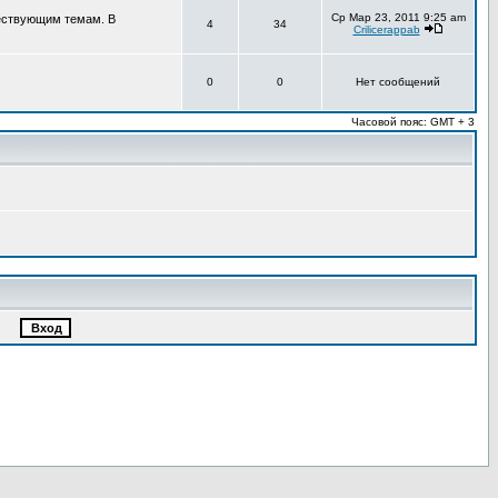
Ср Мар 23, 2011 9:25 am
ществующим темам. В
4
34
Crilicerappab
0
0
Нет сообщений
Часовой пояс: GMT + 3