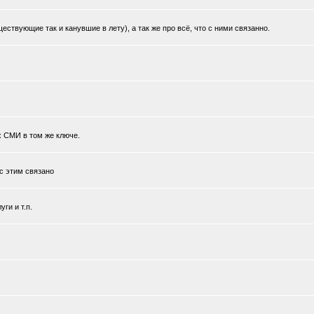
ствующие так и канувшие в лету), а так же про всё, что с ними связанно.
х СМИ в том же ключе.
 с этим связано
ги и т.п.