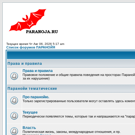
Текущее время Чт Авг 06, 2026 5:17 am
Список форумов ПАРАНОЙЯ
Права и правила
Права и правила
Правовое положение и общие правила поведения на просторах Паранойи
за их нарушение)
Паранойи тематические
Про паранойю.
Только зарегистрированные пользователи могут оставлять здесь комен
Текущее
Периодически появляются темы, которые так и напрашиаются на "парара
Власть
Политическая жизнь, законы, международные отношения, и пр.