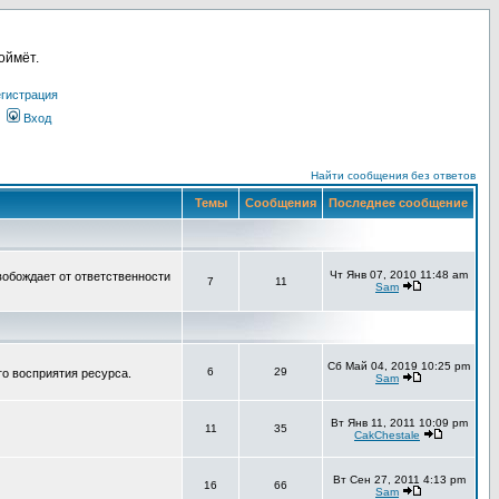
оймёт.
гистрация
Вход
Найти сообщения без ответов
Темы
Сообщения
Последнее сообщение
Чт Янв 07, 2010 11:48 am
вобождает от ответственности
7
11
Sam
Сб Май 04, 2019 10:25 pm
6
29
го восприятия ресурса.
Sam
Вт Янв 11, 2011 10:09 pm
11
35
CakChestale
Вт Сен 27, 2011 4:13 pm
16
66
Sam