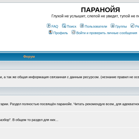
ПАРАНОЙЯ
Глухой не услышит, слепой не увидит, тупой не п
FAQ
Поиск
Пользователи
Группы
Ре
Профиль
Войти и проверить личные сообщения
Форум
, а так же общая информация связанная с данным ресурсом. (незнание правил не ос
тарии. Раздел полностью посвящён паранойе. Читать рекомендую всем, для адекватно
збор". В общем то раздел для них...