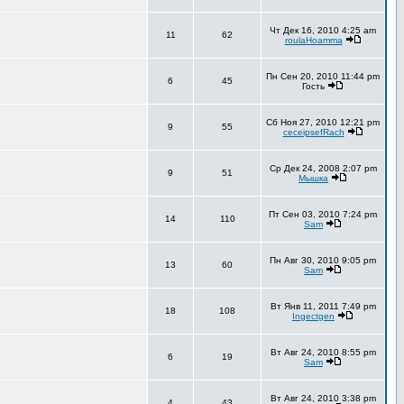
Чт Дек 16, 2010 4:25 am
11
62
roulaHoamma
Пн Сен 20, 2010 11:44 pm
6
45
Гость
Сб Ноя 27, 2010 12:21 pm
9
55
ceceipsefRach
Ср Дек 24, 2008 2:07 pm
9
51
Мышка
Пт Сен 03, 2010 7:24 pm
14
110
Sam
Пн Авг 30, 2010 9:05 pm
13
60
Sam
Вт Янв 11, 2011 7:49 pm
18
108
Ingectgen
Вт Авг 24, 2010 8:55 pm
6
19
Sam
Вт Авг 24, 2010 3:38 pm
4
43