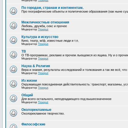
Модератор
Troeput
По городам, странам и континентам.
Про географические объекты и политические образования (как ныне суще
Межличностные отношения
Любовь, дружба, секс и прочее
Модератор
Troeput
Культура и искусство
Кино, театр, м/ф, известные люди и т.п.
Модератор
Troeput
ТВ
О ТВ-программах, рекламе и прочем льющемся из ящика. Ну и о прочи
Модератор
Troeput
Наука & Религия
Вера и знания, результаты исследований и толкования а так же всё, что
Модератор
Troeput
Из жизни
Окружающая повседневная действительность: транспорт, магазины, услу
Модератор
Troeput
Общий
Для всего остального, неподпадающего под вышеозначенное
Модератор
Troeput
Околорекламные
Околорекламное творчество.
Философские