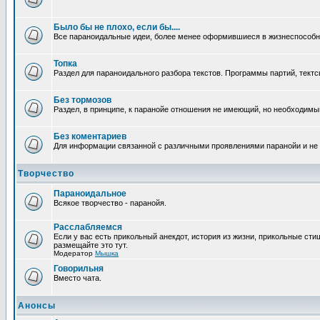
Было бы не плохо, если бы....
Все параноидальные идеи, более менее оформившиеся в жизнеспособное
Топка
Раздел для параноидального разбора текстов. Программы партий, тектсы п
Без тормозов
Раздел, в принципе, к паранойе отношения не имеющий, но необходимый.
Без коментариев
Для информации связанной с различными проявлениями паранойи и не
Творчество
Параноидальное
Всякое творчество - паранойя.
Расслабляемся
Если у вас есть прикольный анекдот, история из жизни, прикольные сти
размещайте это тут.
Модератор
Мышка
Говорильня
Вместо чата.
Анонсы