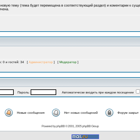
ь новую тему (тема будет перемещена в соответствующий раздел) и коментарии к су
ичена.
х: 0 и гостей: 34 [
Администратор
] [
Модератор
]
Пароль:
Автоматически входить при каждом посещении
Новые сообщения
Нет новых сообщений
Форум закрыт
Powered by
phpBB
© 2001, 2005 phpBB Group