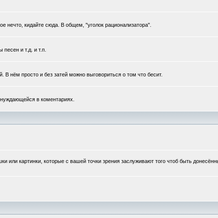
 нечто, кидайте сюда. В общем, "уголок рационализатора".
есен и т.д. и т.п.
 В нём просто и без затей можно выговориться о том что бесит.
 нуждающейся в коментариях.
шки или картинки, которые с вашей точки зрения заслуживают того чтоб быть донесён