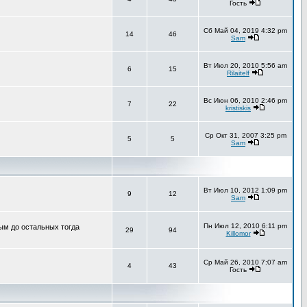
Гость
Сб Май 04, 2019 4:32 pm
14
46
Sam
Вт Июл 20, 2010 5:56 am
6
15
Rilaitelf
Вс Июн 06, 2010 2:46 pm
7
22
kristiskis
Ср Окт 31, 2007 3:25 pm
5
5
Sam
Вт Июл 10, 2012 1:09 pm
9
12
Sam
Пн Июл 12, 2010 6:11 pm
ным до остальных тогда
29
94
Killomor
Ср Май 26, 2010 7:07 am
4
43
Гость