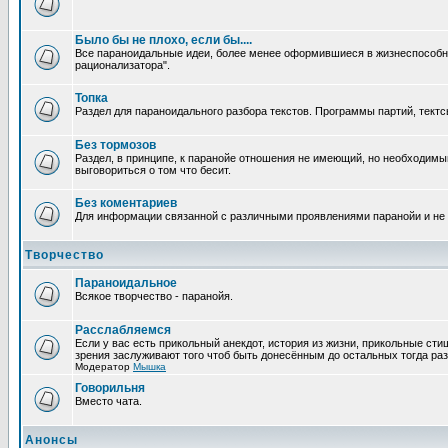
Было бы не плохо, если бы....
Все параноидальные идеи, более менее оформившиеся в жизнеспособное
рационализатора".
Топка
Раздел для параноидального разбора текстов. Программы партий, тектсы п
Без тормозов
Раздел, в принципе, к паранойе отношения не имеющий, но необходимый
выговориться о том что бесит.
Без коментариев
Для информации связанной с различными проявлениями паранойи и не
Творчество
Параноидальное
Всякое творчество - паранойя.
Расслабляемся
Если у вас есть прикольный анекдот, история из жизни, прикольные сти
зрения заслуживают того чтоб быть донесённым до остальных тогда раз
Модератор
Мышка
Говорильня
Вместо чата.
Анонсы