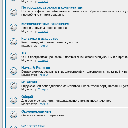
Модератор
Troeput
По городам, странам и континентам.
Про географические объекты и политические образования (как ныне сущ
про всё, что с ними связанно.
Межличностные отношения
Любовь, дружба, секс и прочее
Модератор
Troeput
Культура и искусство
Кино, театр, м/ф, известные люди и т.п.
Модератор
Troeput
ТВ
О ТВ-программах, рекламе и прочем льющемся из ящика. Ну и о прочи
Модератор
Troeput
Наука & Религия
Вера и знания, результаты исследований и толкования а так же всё, что
Модератор
Troeput
Из жизни
Окружающая повседневная действительность: транспорт, магазины, услу
Модератор
Troeput
Общий
Для всего остального, неподпадающего под вышеозначенное
Модератор
Troeput
Околорекламные
Околорекламное творчество.
Философские