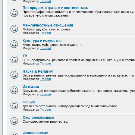
Модератор
Troeput
По городам, странам и континентам.
Про географические объекты и политические образования (как ныне сущ
про всё, что с ними связанно.
Межличностные отношения
Любовь, дружба, секс и прочее
Модератор
Troeput
Культура и искусство
Кино, театр, м/ф, известные люди и т.п.
Модератор
Troeput
ТВ
О ТВ-программах, рекламе и прочем льющемся из ящика. Ну и о прочи
Модератор
Troeput
Наука & Религия
Вера и знания, результаты исследований и толкования а так же всё, что
Модератор
Troeput
Из жизни
Окружающая повседневная действительность: транспорт, магазины, услу
Модератор
Troeput
Общий
Для всего остального, неподпадающего под вышеозначенное
Модератор
Troeput
Околорекламные
Околорекламное творчество.
Философские