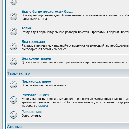
Было бы не плохо, если бы....
Все параноидальные идеи, более менее оформившиеся в жизнеспособное
рационализатора".
Топка
Раздел для параноидального разбора текстов. Программы партий, тектсы п
Без тормозов
Раздел, в принципе, к паранойе отношения не имеющий, но необходимый
выговориться о том что бесит.
Без коментариев
Для информации связанной с различными проявлениями паранойи и не
Творчество
Параноидальное
Всякое творчество - паранойя.
Расслабляемся
Если у вас есть прикольный анекдот, история из жизни, прикольные сти
зрения заслуживают того чтоб быть донесённым до остальных тогда раз
Модератор
Мышка
Говорильня
Вместо чата.
Анонсы