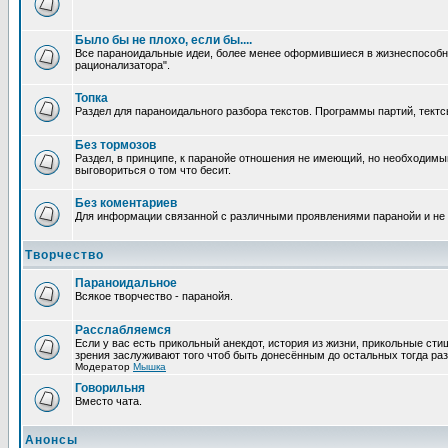
Было бы не плохо, если бы....
Все параноидальные идеи, более менее оформившиеся в жизнеспособное
рационализатора".
Топка
Раздел для параноидального разбора текстов. Программы партий, тектсы п
Без тормозов
Раздел, в принципе, к паранойе отношения не имеющий, но необходимый
выговориться о том что бесит.
Без коментариев
Для информации связанной с различными проявлениями паранойи и не
Творчество
Параноидальное
Всякое творчество - паранойя.
Расслабляемся
Если у вас есть прикольный анекдот, история из жизни, прикольные сти
зрения заслуживают того чтоб быть донесённым до остальных тогда раз
Модератор
Мышка
Говорильня
Вместо чата.
Анонсы