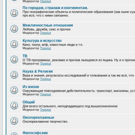
Модератор
Troeput
По городам, странам и континентам.
Про географические объекты и политические образования (как ныне сущ
про всё, что с ними связанно.
Межличностные отношения
Любовь, дружба, секс и прочее
Модератор
Troeput
Культура и искусство
Кино, театр, м/ф, известные люди и т.п.
Модератор
Troeput
ТВ
О ТВ-программах, рекламе и прочем льющемся из ящика. Ну и о прочи
Модератор
Troeput
Наука & Религия
Вера и знания, результаты исследований и толкования а так же всё, что
Модератор
Troeput
Из жизни
Окружающая повседневная действительность: транспорт, магазины, услу
Модератор
Troeput
Общий
Для всего остального, неподпадающего под вышеозначенное
Модератор
Troeput
Околорекламные
Околорекламное творчество.
Философские