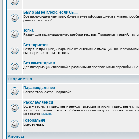
Было бы не плохо, если бы....
Все параноидальные идеи, более менее оформившиеся в жизнеспособное
рационализатора".
Топка
Раздел для параноидального разбора текстов. Программы партий, тектсы п
Без тормозов
Раздел, в принципе, к паранойе отношения не имеющий, но необходимый
выговориться о том что бесит.
Без коментариев
Для информации связанной с различными проявлениями паранойи и не
Творчество
Параноидальное
Всякое творчество - паранойя.
Расслабляемся
Если у вас есть прикольный анекдот, история из жизни, прикольные сти
зрения заслуживают того чтоб быть донесённым до остальных тогда раз
Модератор
Мышка
Говорильня
Вместо чата.
Анонсы