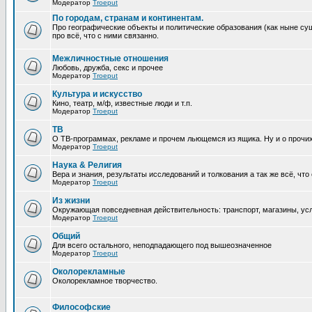
Модератор
Troeput
По городам, странам и континентам.
Про географические объекты и политические образования (как ныне сущ
про всё, что с ними связанно.
Межличностные отношения
Любовь, дружба, секс и прочее
Модератор
Troeput
Культура и искусство
Кино, театр, м/ф, известные люди и т.п.
Модератор
Troeput
ТВ
О ТВ-программах, рекламе и прочем льющемся из ящика. Ну и о прочи
Модератор
Troeput
Наука & Религия
Вера и знания, результаты исследований и толкования а так же всё, что
Модератор
Troeput
Из жизни
Окружающая повседневная действительность: транспорт, магазины, услу
Модератор
Troeput
Общий
Для всего остального, неподпадающего под вышеозначенное
Модератор
Troeput
Околорекламные
Околорекламное творчество.
Философские