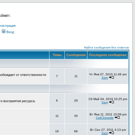
оймёт.
гистрация
Вход
Найти сообщения без ответов
Темы
Сообщения
Последнее сообщение
Чт Янв 07, 2010 11:48 am
вобождает от ответственности
7
11
Sam
Сб Май 04, 2019 10:25 pm
6
29
го восприятия ресурса.
Sam
Вт Янв 11, 2011 10:09 pm
11
35
CakChestale
Вт Сен 27, 2011 4:13 pm
16
66
Sam