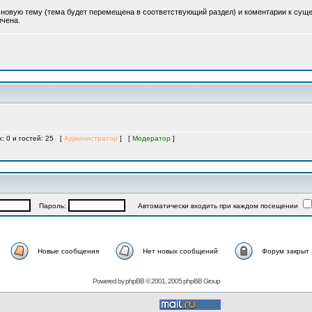
ь новую тему (тема будет перемещена в соответствующий раздел) и коментарии к су
ичена.
х: 0 и гостей: 25 [
Администратор
] [
Модератор
]
Пароль:
Автоматически входить при каждом посещении
Новые сообщения
Нет новых сообщений
Форум закрыт
Powered by
phpBB
© 2001, 2005 phpBB Group