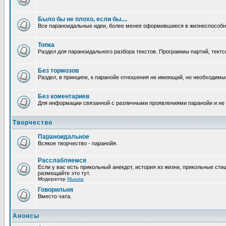
Было бы не плохо, если бы....
Все параноидальные идеи, более менее оформившиеся в жизнеспособное
Топка
Раздел для параноидального разбора текстов. Программы партий, тектсы п
Без тормозов
Раздел, в принципе, к паранойе отношения не имеющий, но необходимый.
Без коментариев
Для информации связанной с различными проявлениями паранойи и не
Творчество
Параноидальное
Всякое творчество - паранойя.
Расслабляемся
Если у вас есть прикольный анекдот, история из жизни, прикольные сти
размещайте это тут.
Модератор
Мышка
Говорильня
Вместо чата.
Анонсы