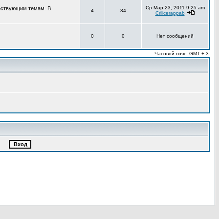
Ср Мар 23, 2011 9:25 am
ществующим темам. В
4
34
Crilicerappab
0
0
Нет сообщений
Часовой пояс: GMT + 3