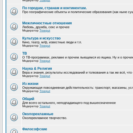
Модератор
Troeput
По городам, странам и континентам.
Про географические объекты и политические образования (как ныне суще
Межличностные отношения
Любовь, дружба, секс и прочее
Модератор
Troeput
Культура и искусство
Кино, театр, м/ф, известные люди и т.п.
Модератор
Troeput
ТВ
О ТВ-программах, рекламе и прочем льющемся из ящика. Ну и о прочи
Модератор
Troeput
Наука & Религия
Вера и знания, результаты исследований и толкования а так же всё, что
Модератор
Troeput
Из жизни
Окружающая повседневная действительность: транспорт, магазины, услу
Модератор
Troeput
Общий
Для всего остального, неподпадающего под вышеозначенное
Модератор
Troeput
Околорекламные
Околорекламное творчество.
Философские