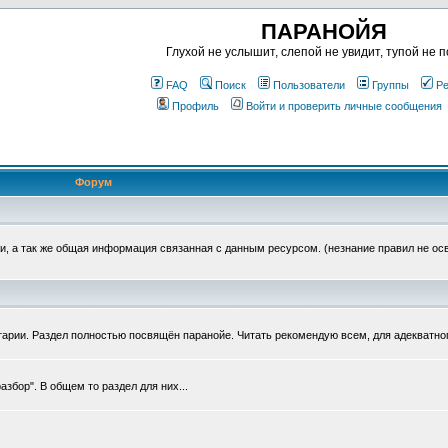
ПАРАНОЙЯ
Глухой не услышит, слепой не увидит, тупой не п
FAQ
Поиск
Пользователи
Группы
Ре
Профиль
Войти и проверить личные сообщения
Форум
, а так же общая информация связанная с данным ресурсом. (незнание правил не ос
тарии. Раздел полностью посвящён паранойе. Читать рекомендую всем, для адекватно
збор". В общем то раздел для них...