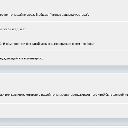
 нечто, кидайте сюда. В общем, "уголок рационализатора".
есен и т.д. и т.п.
 В нём просто и без затей можно выговориться о том что бесит.
 нуждающейся в коментариях.
шки или картинки, которые с вашей точки зрения заслуживают того чтоб быть донесён