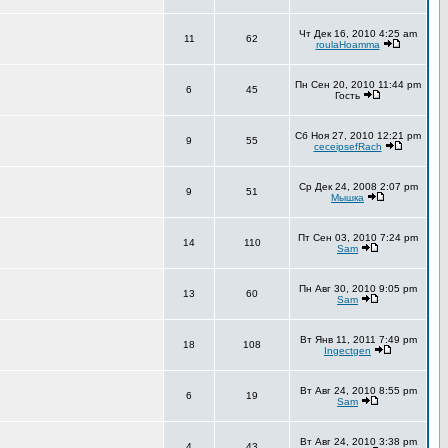
Чт Дек 16, 2010 4:25 am
11
62
roulaHoamma
Пн Сен 20, 2010 11:44 pm
6
45
Гость
Сб Ноя 27, 2010 12:21 pm
9
55
ceceipsefRach
Ср Дек 24, 2008 2:07 pm
9
51
Мышка
Пт Сен 03, 2010 7:24 pm
14
110
Sam
Пн Авг 30, 2010 9:05 pm
13
60
Sam
Вт Янв 11, 2011 7:49 pm
18
108
Ingectgen
Вт Авг 24, 2010 8:55 pm
6
19
Sam
Вт Авг 24, 2010 3:38 pm
4
43