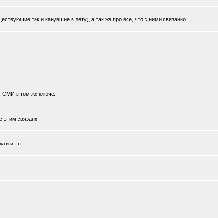
ствующие так и канувшие в лету), а так же про всё, что с ними связанно.
х СМИ в том же ключе.
 с этим связано
ги и т.п.