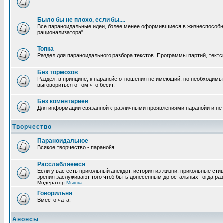
Было бы не плохо, если бы....
Все параноидальные идеи, более менее оформившиеся в жизнеспособное
рационализатора".
Топка
Раздел для параноидального разбора текстов. Программы партий, тектсы п
Без тормозов
Раздел, в принципе, к паранойе отношения не имеющий, но необходимый
выговориться о том что бесит.
Без коментариев
Для информации связанной с различными проявлениями паранойи и не
Творчество
Параноидальное
Всякое творчество - паранойя.
Расслабляемся
Если у вас есть прикольный анекдот, история из жизни, прикольные сти
зрения заслуживают того чтоб быть донесённым до остальных тогда раз
Модератор
Мышка
Говорильня
Вместо чата.
Анонсы