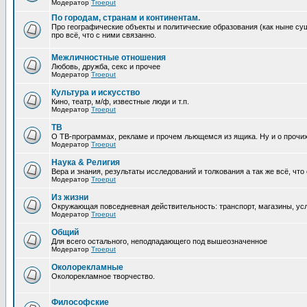
Модератор
Troeput
По городам, странам и континентам.
Про географические объекты и политические образования (как ныне сущ
про всё, что с ними связанно.
Межличностные отношения
Любовь, дружба, секс и прочее
Модератор
Troeput
Культура и искусство
Кино, театр, м/ф, известные люди и т.п.
Модератор
Troeput
ТВ
О ТВ-программах, рекламе и прочем льющемся из ящика. Ну и о прочи
Модератор
Troeput
Наука & Религия
Вера и знания, результаты исследований и толкования а так же всё, что
Модератор
Troeput
Из жизни
Окружающая повседневная действительность: транспорт, магазины, услу
Модератор
Troeput
Общий
Для всего остального, неподпадающего под вышеозначенное
Модератор
Troeput
Околорекламные
Околорекламное творчество.
Философские