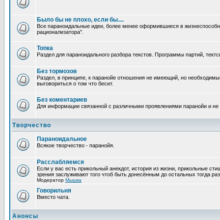
Было бы не плохо, если бы....
Все параноидальные идеи, более менее оформившиеся в жизнеспособное
рационализатора".
Топка
Раздел для параноидального разбора текстов. Программы партий, тектсы п
Без тормозов
Раздел, в принципе, к паранойе отношения не имеющий, но необходимый
выговориться о том что бесит.
Без коментариев
Для информации связанной с различными проявлениями паранойи и не
Творчество
Параноидальное
Всякое творчество - паранойя.
Расслабляемся
Если у вас есть прикольный анекдот, история из жизни, прикольные сти
зрения заслуживают того чтоб быть донесённым до остальных тогда раз
Модератор
Мышка
Говорильня
Вместо чата.
Анонсы