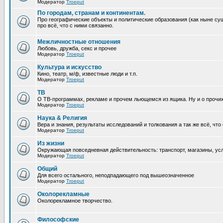
Модератор
Troeput
По городам, странам и континентам.
Про географические объекты и политические образования (как ныне сущ
про всё, что с ними связанно.
Межличностные отношения
Любовь, дружба, секс и прочее
Модератор
Troeput
Культура и искусство
Кино, театр, м/ф, известные люди и т.п.
Модератор
Troeput
ТВ
О ТВ-программах, рекламе и прочем льющемся из ящика. Ну и о прочи
Модератор
Troeput
Наука & Религия
Вера и знания, результаты исследований и толкования а так же всё, что
Модератор
Troeput
Из жизни
Окружающая повседневная действительность: транспорт, магазины, услу
Модератор
Troeput
Общий
Для всего остального, неподпадающего под вышеозначенное
Модератор
Troeput
Околорекламные
Околорекламное творчество.
Философские