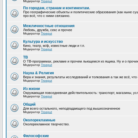
Модератор
Troeput
По городам, странам и континентам.
Про географические объекты и политические образования (как ныне сущ
про всё, что с ними связанно.
Межличностные отношения
Любовь, дружба, секс и прочее
Модератор
Troeput
Культура и искусство
Кино, театр, м/ф, известные люди и т.п.
Модератор
Troeput
ТВ
О ТВ-программах, рекламе и прочем льющемся из ящика. Ну и о прочи
Модератор
Troeput
Наука & Религия
Вера и знания, результаты исследований и толкования а так же всё, что
Модератор
Troeput
Из жизни
Окружающая повседневная действительность: транспорт, магазины, услу
Модератор
Troeput
Общий
Для всего остального, неподпадающего под вышеозначенное
Модератор
Troeput
Околорекламные
Околорекламное творчество.
Философские