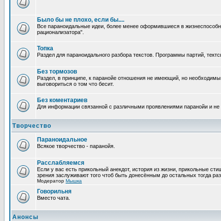
Было бы не плохо, если бы....
Все параноидальные идеи, более менее оформившиеся в жизнеспособное
рационализатора".
Топка
Раздел для параноидального разбора текстов. Программы партий, тектсы п
Без тормозов
Раздел, в принципе, к паранойе отношения не имеющий, но необходимый
выговориться о том что бесит.
Без коментариев
Для информации связанной с различными проявлениями паранойи и не
Творчество
Параноидальное
Всякое творчество - паранойя.
Расслабляемся
Если у вас есть прикольный анекдот, история из жизни, прикольные сти
зрения заслуживают того чтоб быть донесённым до остальных тогда раз
Модератор
Мышка
Говорильня
Вместо чата.
Анонсы