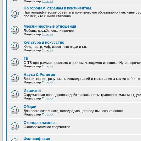
Модератор
Troeput
По городам, странам и континентам.
Про географические объекты и политические образования (как ныне сущ
про всё, что с ними связанно.
Межличностные отношения
Любовь, дружба, секс и прочее
Модератор
Troeput
Культура и искусство
Кино, театр, м/ф, известные люди и т.п.
Модератор
Troeput
ТВ
О ТВ-программах, рекламе и прочем льющемся из ящика. Ну и о прочи
Модератор
Troeput
Наука & Религия
Вера и знания, результаты исследований и толкования а так же всё, что
Модератор
Troeput
Из жизни
Окружающая повседневная действительность: транспорт, магазины, услу
Модератор
Troeput
Общий
Для всего остального, неподпадающего под вышеозначенное
Модератор
Troeput
Околорекламные
Околорекламное творчество.
Философские