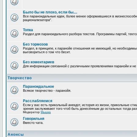
Было бы не плохо, если бы....
Все параноидальные идеи, более менее оформившиеся в жизнеспособное
рационализатора".
Топка
Раздел для параноидального разбора текстов. Программы партий, тектсы п
Без тормозов
Раздел, в принципе, к паранойе отношения не имеющий, но необходимый
выговориться о том что бесит.
Без коментариев
Для информации связанной с различными проявлениями паранойи и не
Творчество
Параноидальное
Всякое творчество - паранойя.
Расслабляемся
Если у вас есть прикольный анекдот, история из жизни, прикольные сти
зрения заслуживают того чтоб быть донесённым до остальных тогда раз
Модератор
Мышка
Говорильня
Вместо чата.
Анонсы