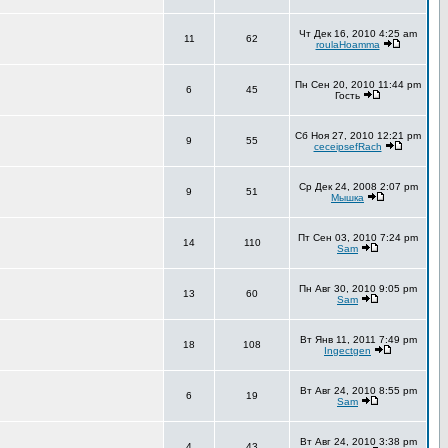
Чт Дек 16, 2010 4:25 am
11
62
roulaHoamma
Пн Сен 20, 2010 11:44 pm
6
45
Гость
Сб Ноя 27, 2010 12:21 pm
9
55
ceceipsefRach
Ср Дек 24, 2008 2:07 pm
9
51
Мышка
Пт Сен 03, 2010 7:24 pm
14
110
Sam
Пн Авг 30, 2010 9:05 pm
13
60
Sam
Вт Янв 11, 2011 7:49 pm
18
108
Ingectgen
Вт Авг 24, 2010 8:55 pm
6
19
Sam
Вт Авг 24, 2010 3:38 pm
4
43