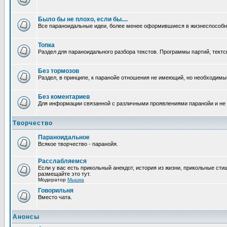
Было бы не плохо, если бы....
Все параноидальные идеи, более менее оформившиеся в жизнеспособное
Топка
Раздел для параноидального разбора текстов. Программы партий, тектсы п
Без тормозов
Раздел, в принципе, к паранойе отношения не имеющий, но необходимый.
Без коментариев
Для информации связанной с различными проявлениями паранойи и не
Творчество
Параноидальное
Всякое творчество - паранойя.
Расслабляемся
Если у вас есть прикольный анекдот, история из жизни, прикольные сти
размещайте это тут.
Модератор
Мышка
Говорильня
Вместо чата.
Анонсы