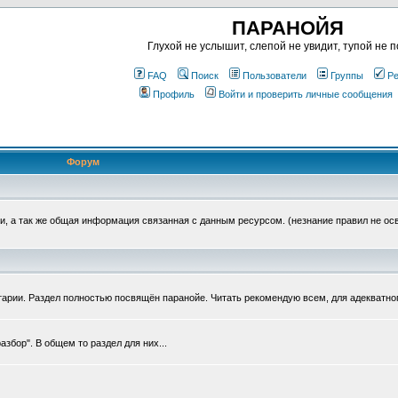
ПАРАНОЙЯ
Глухой не услышит, слепой не увидит, тупой не п
FAQ
Поиск
Пользователи
Группы
Ре
Профиль
Войти и проверить личные сообщения
Форум
, а так же общая информация связанная с данным ресурсом. (незнание правил не ос
тарии. Раздел полностью посвящён паранойе. Читать рекомендую всем, для адекватно
збор". В общем то раздел для них...