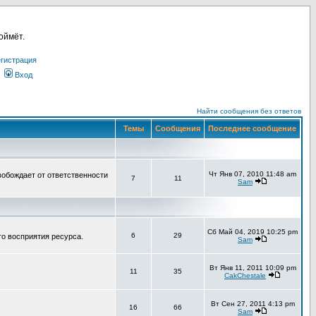
оймёт.
гистрация
Вход
Найти сообщения без ответов
Темы
Сообщения
Последнее сообщение
Чт Янв 07, 2010 11:48 am
вобождает от ответственности
7
11
Sam
Сб Май 04, 2019 10:25 pm
6
29
го восприятия ресурса.
Sam
Вт Янв 11, 2011 10:09 pm
11
35
CakChestale
Вт Сен 27, 2011 4:13 pm
16
66
Sam