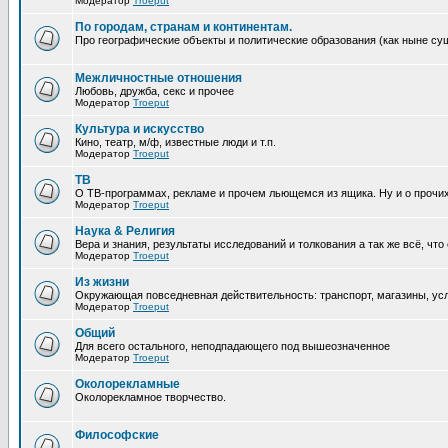
Модератор
Troeput
По городам, странам и континентам.
Про географические объекты и политические образования (как ныне суще
Межличностные отношения
Любовь, дружба, секс и прочее
Модератор
Troeput
Культура и искусство
Кино, театр, м/ф, известные люди и т.п.
Модератор
Troeput
ТВ
О ТВ-программах, рекламе и прочем льющемся из ящика. Ну и о прочи
Модератор
Troeput
Наука & Религия
Вера и знания, результаты исследований и толкования а так же всё, что
Модератор
Troeput
Из жизни
Окружающая повседневная действительность: транспорт, магазины, услу
Модератор
Troeput
Общий
Для всего остального, неподпадающего под вышеозначенное
Модератор
Troeput
Околорекламные
Околорекламное творчество.
Философские