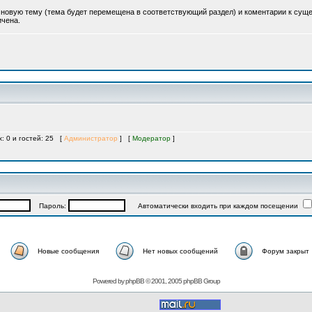
ь новую тему (тема будет перемещена в соответствующий раздел) и коментарии к су
ичена.
х: 0 и гостей: 25 [
Администратор
] [
Модератор
]
Пароль:
Автоматически входить при каждом посещении
Новые сообщения
Нет новых сообщений
Форум закрыт
Powered by
phpBB
© 2001, 2005 phpBB Group