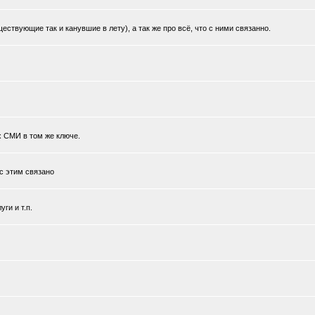
ствующие так и канувшие в лету), а так же про всё, что с ними связанно.
х СМИ в том же ключе.
 с этим связано
ги и т.п.