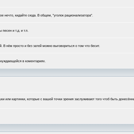
 нечто, кидайте сюда. В общем, "уголок рационализатора".
есен и т.д. и т.п.
 В нём просто и без затей можно выговориться о том что бесит.
 нуждающейся в коментариях.
шки или картинки, которые с вашей точки зрения заслуживают того чтоб быть донесён