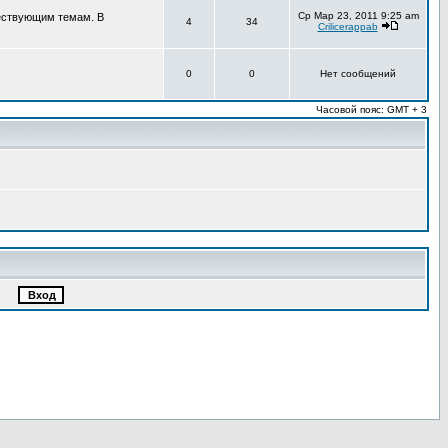
Ср Мар 23, 2011 9:25 am
ществующим темам. В
4
34
Crilicerappab
0
0
Нет сообщений
Часовой пояс: GMT + 3