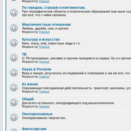
Модератор
Troeput
По городам, странам и континентам.
Про географические объекты и политические образования (как ныне сущ
про всё, что с ними связанно.
Межличностные отношения
Любовь, дружба, секс и прочее
Модератор
Troeput
Культура и искусство
Кино, театр, м/ф, известные люди и т.п.
Модератор
Troeput
ТВ
О ТВ-программах, рекламе и прочем льющемся из ящика. Ну и о прочи
Модератор
Troeput
Наука & Религия
Вера и знания, результаты исследований и толкования а так же всё, что
Модератор
Troeput
Из жизни
Окружающая повседневная действительность: транспорт, магазины, услу
Модератор
Troeput
Общий
Для всего остального, неподпадающего под вышеозначенное
Модератор
Troeput
Околорекламные
Околорекламное творчество.
Философские