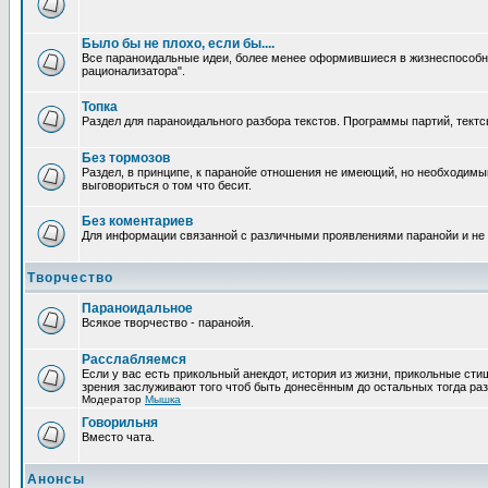
Было бы не плохо, если бы....
Все параноидальные идеи, более менее оформившиеся в жизнеспособное
рационализатора".
Топка
Раздел для параноидального разбора текстов. Программы партий, тектсы п
Без тормозов
Раздел, в принципе, к паранойе отношения не имеющий, но необходимый
выговориться о том что бесит.
Без коментариев
Для информации связанной с различными проявлениями паранойи и не
Творчество
Параноидальное
Всякое творчество - паранойя.
Расслабляемся
Если у вас есть прикольный анекдот, история из жизни, прикольные сти
зрения заслуживают того чтоб быть донесённым до остальных тогда раз
Модератор
Мышка
Говорильня
Вместо чата.
Анонсы