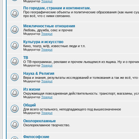
Модератор
Troeput
По городам, странам и континентам.
Про географические объекты и политические образования (как ныне сущ
про всё, что с ними связанно.
Межличностные отношения
Любовь, дружба, секс и прочее
Модератор
Troeput
Культура и искусство
Кино, театр, м/ф, известные люди и т.п.
Модератор
Troeput
ТВ
О ТВ-программах, рекламе и прочем льющемся из ящика. Ну и о прочи
Модератор
Troeput
Наука & Религия
Вера и знания, результаты исследований и толкования а так же всё, что
Модератор
Troeput
Из жизни
Окружающая повседневная действительность: транспорт, магазины, услу
Модератор
Troeput
Общий
Для всего остального, неподпадающего под вышеозначенное
Модератор
Troeput
Околорекламные
Околорекламное творчество.
Философские