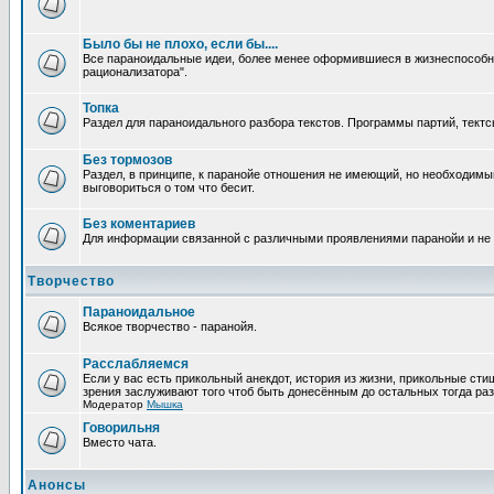
Было бы не плохо, если бы....
Все параноидальные идеи, более менее оформившиеся в жизнеспособное
рационализатора".
Топка
Раздел для параноидального разбора текстов. Программы партий, тектсы п
Без тормозов
Раздел, в принципе, к паранойе отношения не имеющий, но необходимый
выговориться о том что бесит.
Без коментариев
Для информации связанной с различными проявлениями паранойи и не
Творчество
Параноидальное
Всякое творчество - паранойя.
Расслабляемся
Если у вас есть прикольный анекдот, история из жизни, прикольные сти
зрения заслуживают того чтоб быть донесённым до остальных тогда раз
Модератор
Мышка
Говорильня
Вместо чата.
Анонсы