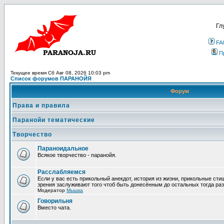
Гл
FA
П
Текущее время Сб Авг 08, 2026 10:03 pm
Список форумов ПАРАНОЙЯ
Форум
Права и правила
Паранойи тематические
Творчество
Параноидальное
Всякое творчество - паранойя.
Расслабляемся
Если у вас есть прикольный анекдот, история из жизни, прикольные сти
зрения заслуживают того чтоб быть донесённым до остальных тогда раз
Модератор
Мышка
Говорильня
Вместо чата.