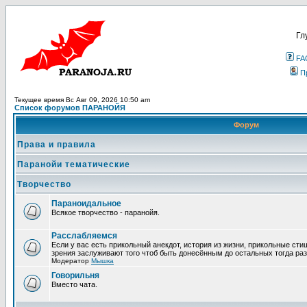
Гл
FA
П
Текущее время Вс Авг 09, 2026 10:50 am
Список форумов ПАРАНОЙЯ
Форум
Права и правила
Паранойи тематические
Творчество
Параноидальное
Всякое творчество - паранойя.
Расслабляемся
Если у вас есть прикольный анекдот, история из жизни, прикольные сти
зрения заслуживают того чтоб быть донесённым до остальных тогда раз
Модератор
Мышка
Говорильня
Вместо чата.