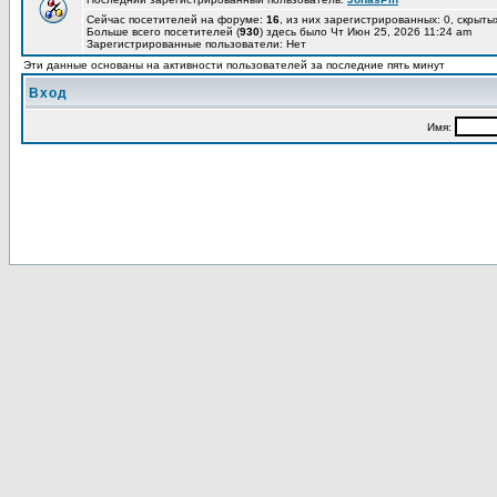
Сейчас посетителей на форуме:
16
, из них зарегистрированных: 0, скрыты
Больше всего посетителей (
930
) здесь было Чт Июн 25, 2026 11:24 am
Зарегистрированные пользователи: Нет
Эти данные основаны на активности пользователей за последние пять минут
Вход
Имя: