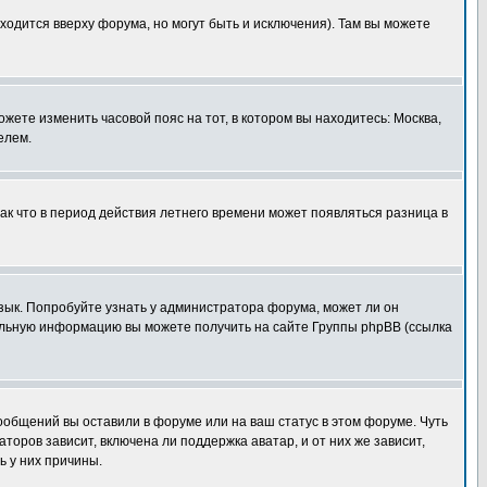
ходится вверху форума, но могут быть и исключения). Там вы можете
ожете изменить часовой пояс на тот, в котором вы находитесь: Москва,
елем.
так что в период действия летнего времени может появляться разница в
язык. Попробуйте узнать у администратора форума, может ли он
тельную информацию вы можете получить на сайте Группы phpBB (ссылка
сообщений вы оставили в форуме или на ваш статус в этом форуме. Чуть
оров зависит, включена ли поддержка аватар, и от них же зависит,
ь у них причины.