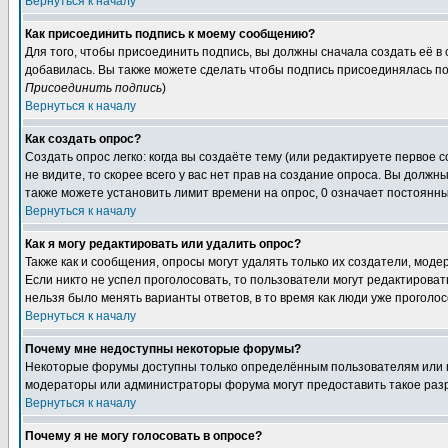
Вернуться к началу
Как присоединить подпись к моему сообщению?
Для того, чтобы присоединить подпись, вы должны сначала создать её в
добавилась. Вы также можете сделать чтобы подпись присоединялась по
Присоединить подпись
)
Вернуться к началу
Как создать опрос?
Создать опрос легко: когда вы создаёте тему (или редактируете первое 
не видите, то скорее всего у вас нет прав на создание опроса. Вы должн
также можете установить лимит времени на опрос, 0 означает постоянны
Вернуться к началу
Как я могу редактировать или удалить опрос?
Также как и сообщения, опросы могут удалять только их создатели, мод
Если никто не успел проголосовать, то пользователи могут редактироват
нельзя было менять варианты ответов, в то время как люди уже проголос
Вернуться к началу
Почему мне недоступны некоторые форумы?
Некоторые форумы доступны только определённым пользователям или гр
модераторы или администраторы форума могут предоставить такое разр
Вернуться к началу
Почему я не могу голосовать в опросе?