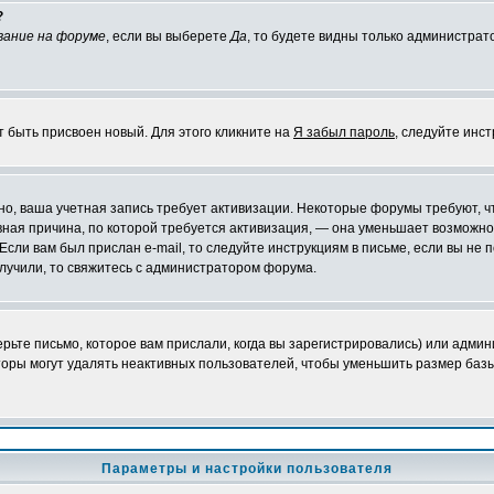
?
вание на форуме
, если вы выберете
Да
, то будете видны только администрат
т быть присвоен новый. Для этого кликните на
Я забыл пароль
, следуйте инс
ожно, ваша учетная запись требует активизации. Некоторые форумы требуют,
лавная причина, по которой требуется активизация, — она уменьшает возмож
Если вам был прислан e-mail, то следуйте инструкциям в письме, если вы не п
олучили, то свяжитесь с администратором форума.
ьте письмо, которое вам прислали, когда вы зарегистрировались) или админ
оры могут удалять неактивных пользователей, чтобы уменьшить размер базы
Параметры и настройки пользователя