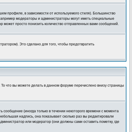
шем профиле, в зависимости от используемого стиля). Большинство
 например модераторы и администраторы могут иметь специальные
ор может просто понизить количество отправленных вами сообщений.
тратором). Это сделано для того, чтобы предотвратить
. То что вы можете делать в данном форуме перечислено внизу страницы
ь сообщение (иногда только в течении некоторого времени с момента
 небольшая надпись, она показывает сколько раз вы редактировали
администратор или модератор (они должны сами оставить пометку, где