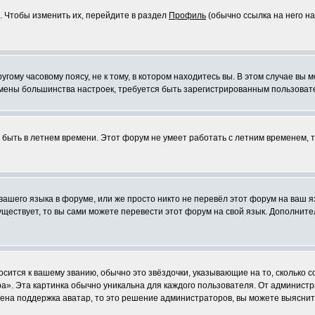
. Чтобы изменить их, перейдите в раздел
Профиль
(обычно ссылка на него на
ому часовому поясу, не к тому, в котором находитесь вы. В этом случае вы м
ля смены большинства настроек, требуется быть зарегистрированным пользоват
т быть в летнем времени. Этот форум не умеет работать с летним временем, 
 вашего языка в форуме, или же просто никто не перевёл этот форум на ваш 
существует, то вы сами можете перевести этот форум на свой язык. Дополни
осится к вашему званию, обычно это звёздочки, указывающие на то, сколько 
». Эта картинка обычно уникальна для каждого пользователя. От администрат
чена поддержка аватар, то это решение администраторов, вы можете выяснит