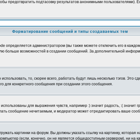
обы предотвратить подтасовку результатов анонимными пользователями). Если
Форматирование сообщений и типы создаваемых тем
e определяется администратором (вы также можете отключить его в каждом 
ователю больше возможностей в создании сообщений. За дополнительной инфо
использовать, то, скорее всего, работать будут лишь несколько тэгов. Это с
его для конкретного сообщения при создании этого сообщения.
использованы для выражения чувств, например :) значит радость, :( значит 
делать сообщение нечитаемым, и модератор может отредактировать ваше сооб
ружать картинки на форум. Вы должны указать ссылку на картинку, которая н
вой компьютер (если, конечно, он не является общедоступным сервером), ни на