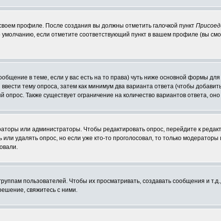
 своем профиле. После создания вы должны отметить галочкой пункт
Присоед
 умолчанию, если отметите соответствующий пункт в вашем профиле (вы смо
сообщение в теме, если у вас есть на то права) чуть ниже основной формы д
ы ввести тему опроса, затем как минимум два варианта ответа (чтобы добавит
й опрос. Также существует ограничение на количество вариантов ответа, он
ераторы или администраторы. Чтобы редактировать опрос, перейдите к редакт
ь или удалять опрос, но если уже кто-то проголосовал, то только модераторы
овали.
уппам пользователей. Чтобы их просматривать, создавать сообщения и т.д.
ешение, свяжитесь с ними.