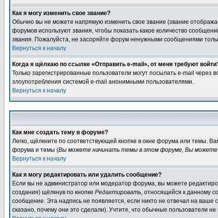
Как я могу изменить свое звание?
Обычно вы не можете напрямую изменить свое звание (звание отображае
форумов используют звания, чтобы показать какое количество сообще
звания. Пожалуйста, не засоряйте форум ненужными сообщениями только
Вернуться к началу
Когда я щёлкаю по ссылке «Отправить e-mail», от меня требуют войти
Только зарегистрированные пользователи могут посылать e-mail через 
злоупотребления системой e-mail анонимными пользователями.
Вернуться к началу
Как мне создать тему в форуме?
Легко, щёлкните по соответствующей кнопке в окне форума или темы. В
форума и темы (
Вы можете начинать темы в этом форуме, Вы можете 
Вернуться к началу
Как я могу редактировать или удалить сообщение?
Если вы не администратор или модератор форума, вы можете редактиров
создания) щёлкнув по кнопке
Редактировать
, относящейся к данному с
сообщение. Эта надпись не появляется, если никто не отвечал на ваше
сказано, почему они это сделали). Учтите, что обычные пользователи не 