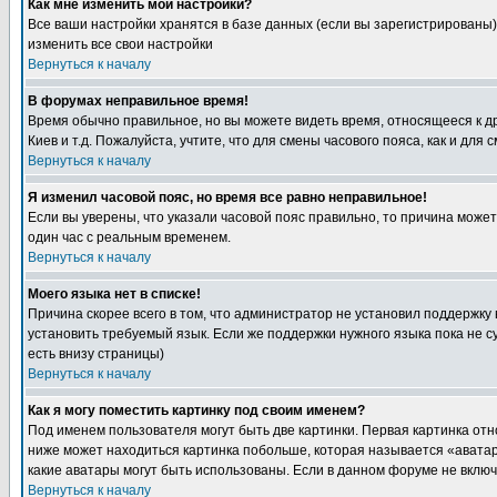
Как мне изменить мои настройки?
Все ваши настройки хранятся в базе данных (если вы зарегистрированы)
изменить все свои настройки
Вернуться к началу
В форумах неправильное время!
Время обычно правильное, но вы можете видеть время, относящееся к друг
Киев и т.д. Пожалуйста, учтите, что для смены часового пояса, как и д
Вернуться к началу
Я изменил часовой пояс, но время все равно неправильное!
Если вы уверены, что указали часовой пояс правильно, то причина може
один час с реальным временем.
Вернуться к началу
Моего языка нет в списке!
Причина скорее всего в том, что администратор не установил поддержку
установить требуемый язык. Если же поддержки нужного языка пока не 
есть внизу страницы)
Вернуться к началу
Как я могу поместить картинку под своим именем?
Под именем пользователя могут быть две картинки. Первая картинка отн
ниже может находиться картинка побольше, которая называется «аватара
какие аватары могут быть использованы. Если в данном форуме не вклю
Вернуться к началу