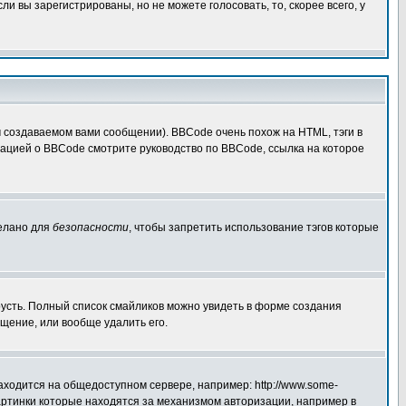
 вы зарегистрированы, но не можете голосовать, то, скорее всего, у
создаваемом вами сообщении). BBCode очень похож на HTML, тэги в
рмацией о BBCode смотрите руководство по BBCode, ссылка на которое
делано для
безопасности
, чтобы запретить использование тэгов которые
грусть. Полный список смайликов можно увидеть в форме создания
щение, или вообще удалить его.
аходится на общедоступном сервере, например: http://www.some-
 картинки которые находятся за механизмом авторизации, например в