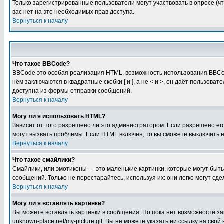
Только зарегистрированные пользователи могут участвовать в опросе (чт
вас нет на это необходимых прав доступа.
Вернуться к началу
Что такое BBCode?
BBCode это особая реализация HTML, возможность использования BBCod
нём заключаются в квадратные скобки [ и ], а не < и >, он даёт польз
доступна из формы отправки сообщений.
Вернуться к началу
Могу ли я использовать HTML?
Зависит от того разрешено ли это администратором. Если разрешено его 
могут вызвать проблемы. Если HTML включён, то вы сможете выключить 
Вернуться к началу
Что такое смайлики?
Смайлики, или эмотиконы — это маленькие картинки, которые могут быть 
сообщений. Только не перестарайтесь, используя их: они легко могут с
Вернуться к началу
Могу ли я вставлять картинки?
Вы можете вставлять картинки в сообщения. Но пока нет возможности заг
unknown-place.net/my-picture.gif. Вы не можете указать ни ссылку на с