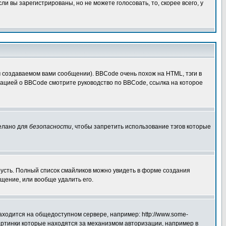
 вы зарегистрированы, но не можете голосовать, то, скорее всего, у
создаваемом вами сообщении). BBCode очень похож на HTML, тэги в
рмацией о BBCode смотрите руководство по BBCode, ссылка на которое
делано для
безопасности
, чтобы запретить использование тэгов которые
грусть. Полный список смайликов можно увидеть в форме создания
щение, или вообще удалить его.
аходится на общедоступном сервере, например: http://www.some-
 картинки которые находятся за механизмом авторизации, например в