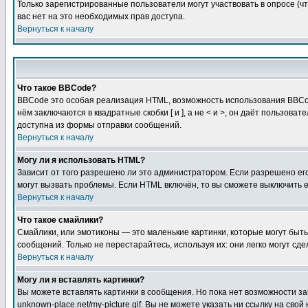
Только зарегистрированные пользователи могут участвовать в опросе (чт
вас нет на это необходимых прав доступа.
Вернуться к началу
Что такое BBCode?
BBCode это особая реализация HTML, возможность использования BBCod
нём заключаются в квадратные скобки [ и ], а не < и >, он даёт польз
доступна из формы отправки сообщений.
Вернуться к началу
Могу ли я использовать HTML?
Зависит от того разрешено ли это администратором. Если разрешено его 
могут вызвать проблемы. Если HTML включён, то вы сможете выключить 
Вернуться к началу
Что такое смайлики?
Смайлики, или эмотиконы — это маленькие картинки, которые могут быть 
сообщений. Только не перестарайтесь, используя их: они легко могут с
Вернуться к началу
Могу ли я вставлять картинки?
Вы можете вставлять картинки в сообщения. Но пока нет возможности заг
unknown-place.net/my-picture.gif. Вы не можете указать ни ссылку на с