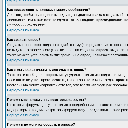
Вернуться к началу
Как присоединить подпись к моему сообщению?
Для того, чтобы присоединить подпись, вы должны сначала создать её в
добавилась. Вы также можете сделать чтобы подпись присоединялась по
Присоединить подпись
)
Вернуться к началу
Как создать опрос?
Создать опрос легко: когда вы создаёте тему (или редактируете первое 
не видите, то скорее всего у вас нет прав на создание опроса. Вы должн
также можете установить лимит времени на опрос, 0 означает постоянны
Вернуться к началу
Как я могу редактировать или удалить опрос?
Также как и сообщения, опросы могут удалять только их создатели, мод
Если никто не успел проголосовать, то пользователи могут редактироват
нельзя было менять варианты ответов, в то время как люди уже проголос
Вернуться к началу
Почему мне недоступны некоторые форумы?
Некоторые форумы доступны только определённым пользователям или гр
модераторы или администраторы форума могут предоставить такое разр
Вернуться к началу
Почему я не могу голосовать в опросе?