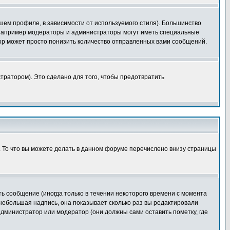
шем профиле, в зависимости от используемого стиля). Большинство
 например модераторы и администраторы могут иметь специальные
ор может просто понизить количество отправленных вами сообщений.
тратором). Это сделано для того, чтобы предотвратить
. То что вы можете делать в данном форуме перечислено внизу страницы
ь сообщение (иногда только в течении некоторого времени с момента
 небольшая надпись, она показывает сколько раз вы редактировали
администратор или модератор (они должны сами оставить пометку, где