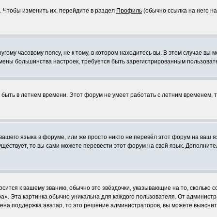
. Чтобы изменить их, перейдите в раздел
Профиль
(обычно ссылка на него на
ому часовому поясу, не к тому, в котором находитесь вы. В этом случае вы м
ля смены большинства настроек, требуется быть зарегистрированным пользоват
т быть в летнем времени. Этот форум не умеет работать с летним временем, 
 вашего языка в форуме, или же просто никто не перевёл этот форум на ваш 
существует, то вы сами можете перевести этот форум на свой язык. Дополни
осится к вашему званию, обычно это звёздочки, указывающие на то, сколько 
». Эта картинка обычно уникальна для каждого пользователя. От администрат
чена поддержка аватар, то это решение администраторов, вы можете выяснит