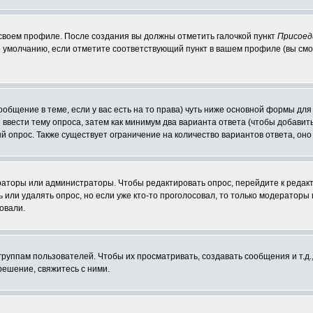
 своем профиле. После создания вы должны отметить галочкой пункт
Присоед
 умолчанию, если отметите соответствующий пункт в вашем профиле (вы смо
сообщение в теме, если у вас есть на то права) чуть ниже основной формы д
ы ввести тему опроса, затем как минимум два варианта ответа (чтобы добавит
й опрос. Также существует ограничение на количество вариантов ответа, он
ераторы или администраторы. Чтобы редактировать опрос, перейдите к редакт
ь или удалять опрос, но если уже кто-то проголосовал, то только модераторы
овали.
уппам пользователей. Чтобы их просматривать, создавать сообщения и т.д.
ешение, свяжитесь с ними.