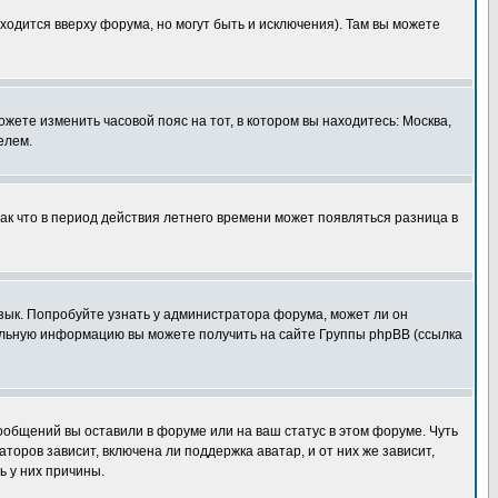
ходится вверху форума, но могут быть и исключения). Там вы можете
ожете изменить часовой пояс на тот, в котором вы находитесь: Москва,
елем.
так что в период действия летнего времени может появляться разница в
язык. Попробуйте узнать у администратора форума, может ли он
тельную информацию вы можете получить на сайте Группы phpBB (ссылка
сообщений вы оставили в форуме или на ваш статус в этом форуме. Чуть
оров зависит, включена ли поддержка аватар, и от них же зависит,
ь у них причины.