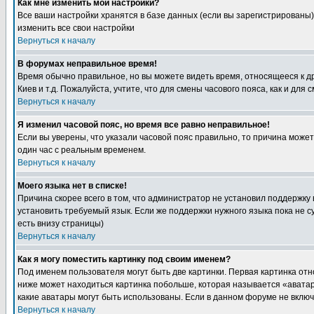
Как мне изменить мои настройки?
Все ваши настройки хранятся в базе данных (если вы зарегистрированы)
изменить все свои настройки
Вернуться к началу
В форумах неправильное время!
Время обычно правильное, но вы можете видеть время, относящееся к друг
Киев и т.д. Пожалуйста, учтите, что для смены часового пояса, как и д
Вернуться к началу
Я изменил часовой пояс, но время все равно неправильное!
Если вы уверены, что указали часовой пояс правильно, то причина може
один час с реальным временем.
Вернуться к началу
Моего языка нет в списке!
Причина скорее всего в том, что администратор не установил поддержку
установить требуемый язык. Если же поддержки нужного языка пока не 
есть внизу страницы)
Вернуться к началу
Как я могу поместить картинку под своим именем?
Под именем пользователя могут быть две картинки. Первая картинка отн
ниже может находиться картинка побольше, которая называется «аватара
какие аватары могут быть использованы. Если в данном форуме не вклю
Вернуться к началу