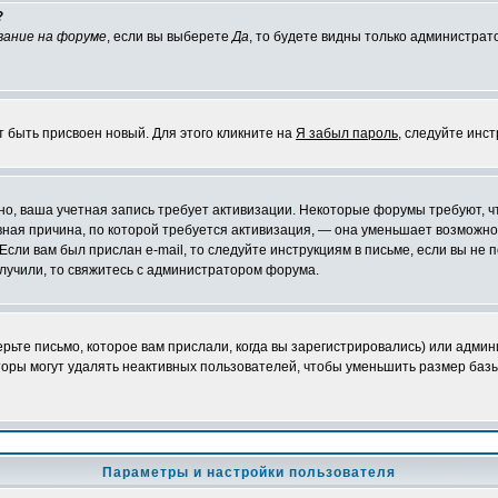
?
вание на форуме
, если вы выберете
Да
, то будете видны только администрат
т быть присвоен новый. Для этого кликните на
Я забыл пароль
, следуйте инс
ожно, ваша учетная запись требует активизации. Некоторые форумы требуют,
лавная причина, по которой требуется активизация, — она уменьшает возмож
Если вам был прислан e-mail, то следуйте инструкциям в письме, если вы не п
олучили, то свяжитесь с администратором форума.
ьте письмо, которое вам прислали, когда вы зарегистрировались) или админ
оры могут удалять неактивных пользователей, чтобы уменьшить размер базы
Параметры и настройки пользователя