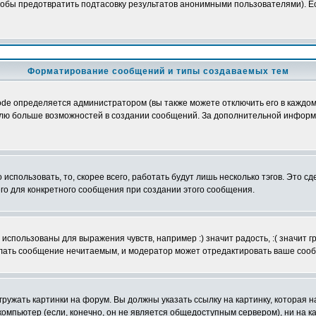
обы предотвратить подтасовку результатов анонимными пользователями). Если
Форматирование сообщений и типы создаваемых тем
e определяется администратором (вы также можете отключить его в каждом 
ователю больше возможностей в создании сообщений. За дополнительной инфо
использовать, то, скорее всего, работать будут лишь несколько тэгов. Это с
его для конкретного сообщения при создании этого сообщения.
использованы для выражения чувств, например :) значит радость, :( значит 
делать сообщение нечитаемым, и модератор может отредактировать ваше сооб
ружать картинки на форум. Вы должны указать ссылку на картинку, которая н
вой компьютер (если, конечно, он не является общедоступным сервером), ни на