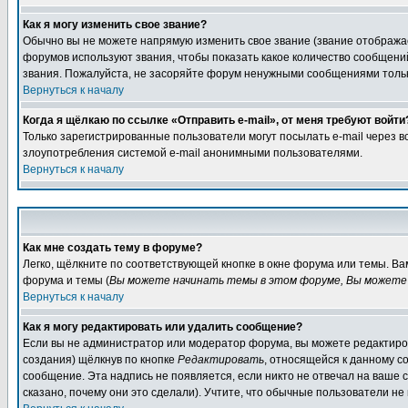
Как я могу изменить свое звание?
Обычно вы не можете напрямую изменить свое звание (звание отображае
форумов используют звания, чтобы показать какое количество сообще
звания. Пожалуйста, не засоряйте форум ненужными сообщениями только
Вернуться к началу
Когда я щёлкаю по ссылке «Отправить e-mail», от меня требуют войти
Только зарегистрированные пользователи могут посылать e-mail через 
злоупотребления системой e-mail анонимными пользователями.
Вернуться к началу
Как мне создать тему в форуме?
Легко, щёлкните по соответствующей кнопке в окне форума или темы. В
форума и темы (
Вы можете начинать темы в этом форуме, Вы можете 
Вернуться к началу
Как я могу редактировать или удалить сообщение?
Если вы не администратор или модератор форума, вы можете редактиров
создания) щёлкнув по кнопке
Редактировать
, относящейся к данному с
сообщение. Эта надпись не появляется, если никто не отвечал на ваше
сказано, почему они это сделали). Учтите, что обычные пользователи не 