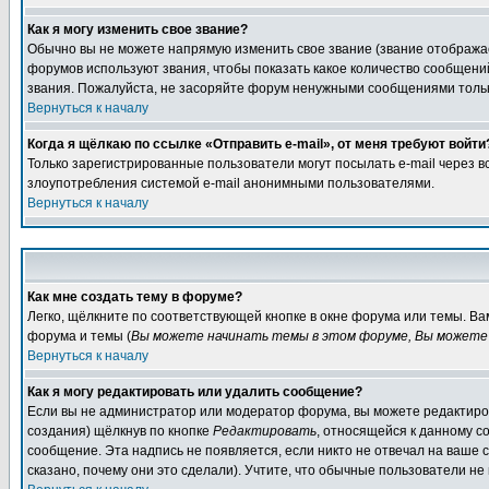
Как я могу изменить свое звание?
Обычно вы не можете напрямую изменить свое звание (звание отображае
форумов используют звания, чтобы показать какое количество сообще
звания. Пожалуйста, не засоряйте форум ненужными сообщениями только
Вернуться к началу
Когда я щёлкаю по ссылке «Отправить e-mail», от меня требуют войти
Только зарегистрированные пользователи могут посылать e-mail через 
злоупотребления системой e-mail анонимными пользователями.
Вернуться к началу
Как мне создать тему в форуме?
Легко, щёлкните по соответствующей кнопке в окне форума или темы. В
форума и темы (
Вы можете начинать темы в этом форуме, Вы можете 
Вернуться к началу
Как я могу редактировать или удалить сообщение?
Если вы не администратор или модератор форума, вы можете редактиров
создания) щёлкнув по кнопке
Редактировать
, относящейся к данному с
сообщение. Эта надпись не появляется, если никто не отвечал на ваше
сказано, почему они это сделали). Учтите, что обычные пользователи не 