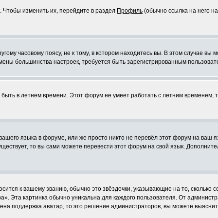
. Чтобы изменить их, перейдите в раздел
Профиль
(обычно ссылка на него на
ому часовому поясу, не к тому, в котором находитесь вы. В этом случае вы м
ля смены большинства настроек, требуется быть зарегистрированным пользоват
т быть в летнем времени. Этот форум не умеет работать с летним временем, 
 вашего языка в форуме, или же просто никто не перевёл этот форум на ваш 
существует, то вы сами можете перевести этот форум на свой язык. Дополни
осится к вашему званию, обычно это звёздочки, указывающие на то, сколько 
». Эта картинка обычно уникальна для каждого пользователя. От администрат
чена поддержка аватар, то это решение администраторов, вы можете выяснит