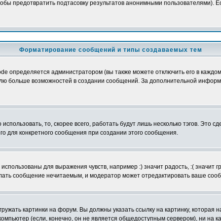
обы предотвратить подтасовку результатов анонимными пользователями). Если
Форматирование сообщений и типы создаваемых тем
e определяется администратором (вы также можете отключить его в каждом 
ователю больше возможностей в создании сообщений. За дополнительной инфо
использовать, то, скорее всего, работать будут лишь несколько тэгов. Это с
его для конкретного сообщения при создании этого сообщения.
использованы для выражения чувств, например :) значит радость, :( значит 
делать сообщение нечитаемым, и модератор может отредактировать ваше сооб
ружать картинки на форум. Вы должны указать ссылку на картинку, которая н
вой компьютер (если, конечно, он не является общедоступным сервером), ни на