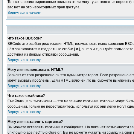
Только зарегистрированные пользователи могут участвовать в опросе (чт
вас нет на это необходимых прав доступа.
Вернуться к началу
Что такое BBCode?
BBCode это особая реализация HTML, возможность использования BBCod
нём заключаются в квадратные скобки [ и ], а не < и >, он даёт польз
доступна из формы отправки сообщений.
Вернуться к началу
Могу ли я использовать HTML?
Зависит от того разрешено ли это администратором. Если разрешено его 
могут вызвать проблемы. Если HTML включён, то вы сможете выключить 
Вернуться к началу
Что такое смайлики?
Смайлики, или эмотиконы — это маленькие картинки, которые могут быть 
сообщений. Только не перестарайтесь, используя их: они легко могут с
Вернуться к началу
Могу ли я вставлять картинки?
Вы можете вставлять картинки в сообщения. Но пока нет возможности заг
unknown-place.net/my-picture.gif. Вы не можете указать ни ссылку на с