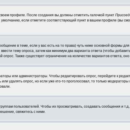
 своем профиле. После создания вы должны отметить галочкой пункт
Присоед
 умолчанию, если отметите соответствующий пункт в вашем профиле (вы смо
сообщение в теме, если у вас есть на то права) чуть ниже основной формы д
ы ввести тему опроса, затем как минимум два варианта ответа (чтобы добавит
й опрос. Также существует ограничение на количество вариантов ответа, он
ераторы или администраторы. Чтобы редактировать опрос, перейдите к редакт
ь или удалять опрос, но если уже кто-то проголосовал, то только модераторы
овали.
уппам пользователей. Чтобы их просматривать, создавать сообщения и т.д.
ешение, свяжитесь с ними.