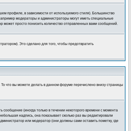
шем профиле, в зависимости от используемого стиля). Большинство
 например модераторы и администраторы могут иметь специальные
ор может просто понизить количество отправленных вами сообщений.
тратором). Это сделано для того, чтобы предотвратить
. То что вы можете делать в данном форуме перечислено внизу страницы
ь сообщение (иногда только в течении некоторого времени с момента
 небольшая надпись, она показывает сколько раз вы редактировали
администратор или модератор (они должны сами оставить пометку, где