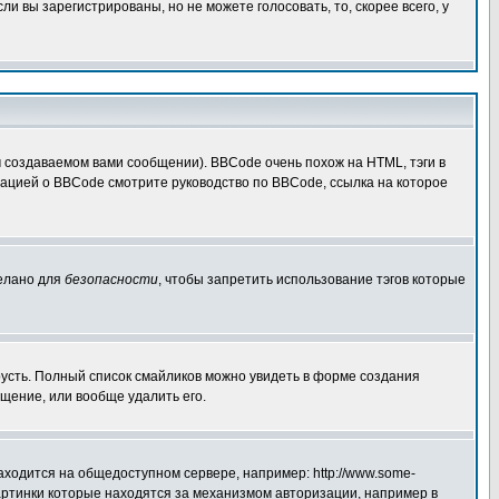
 вы зарегистрированы, но не можете голосовать, то, скорее всего, у
создаваемом вами сообщении). BBCode очень похож на HTML, тэги в
рмацией о BBCode смотрите руководство по BBCode, ссылка на которое
делано для
безопасности
, чтобы запретить использование тэгов которые
грусть. Полный список смайликов можно увидеть в форме создания
щение, или вообще удалить его.
аходится на общедоступном сервере, например: http://www.some-
 картинки которые находятся за механизмом авторизации, например в