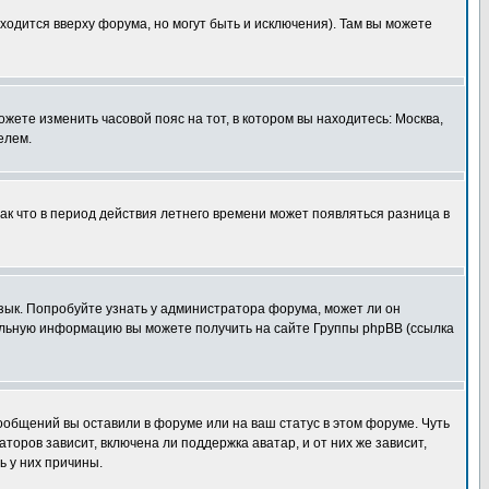
ходится вверху форума, но могут быть и исключения). Там вы можете
ожете изменить часовой пояс на тот, в котором вы находитесь: Москва,
елем.
так что в период действия летнего времени может появляться разница в
язык. Попробуйте узнать у администратора форума, может ли он
тельную информацию вы можете получить на сайте Группы phpBB (ссылка
сообщений вы оставили в форуме или на ваш статус в этом форуме. Чуть
оров зависит, включена ли поддержка аватар, и от них же зависит,
ь у них причины.