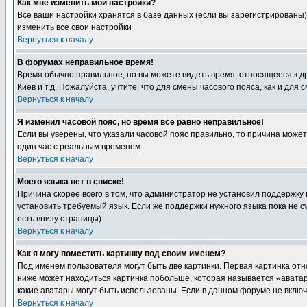
Как мне изменить мои настройки?
Все ваши настройки хранятся в базе данных (если вы зарегистрированы)
изменить все свои настройки
Вернуться к началу
В форумах неправильное время!
Время обычно правильное, но вы можете видеть время, относящееся к друг
Киев и т.д. Пожалуйста, учтите, что для смены часового пояса, как и д
Вернуться к началу
Я изменил часовой пояс, но время все равно неправильное!
Если вы уверены, что указали часовой пояс правильно, то причина може
один час с реальным временем.
Вернуться к началу
Моего языка нет в списке!
Причина скорее всего в том, что администратор не установил поддержку
установить требуемый язык. Если же поддержки нужного языка пока не 
есть внизу страницы)
Вернуться к началу
Как я могу поместить картинку под своим именем?
Под именем пользователя могут быть две картинки. Первая картинка отн
ниже может находиться картинка побольше, которая называется «аватара
какие аватары могут быть использованы. Если в данном форуме не вклю
Вернуться к началу