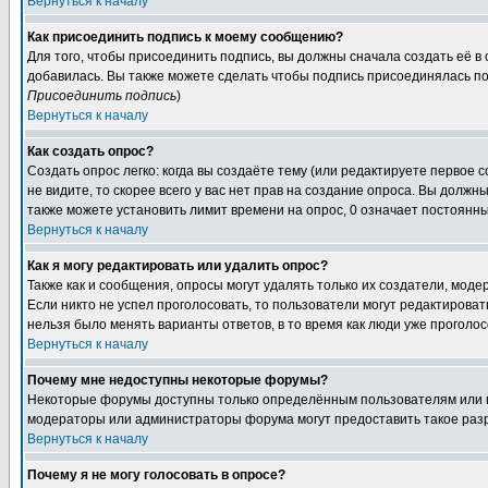
Вернуться к началу
Как присоединить подпись к моему сообщению?
Для того, чтобы присоединить подпись, вы должны сначала создать её в
добавилась. Вы также можете сделать чтобы подпись присоединялась по
Присоединить подпись
)
Вернуться к началу
Как создать опрос?
Создать опрос легко: когда вы создаёте тему (или редактируете первое 
не видите, то скорее всего у вас нет прав на создание опроса. Вы должн
также можете установить лимит времени на опрос, 0 означает постоянны
Вернуться к началу
Как я могу редактировать или удалить опрос?
Также как и сообщения, опросы могут удалять только их создатели, мод
Если никто не успел проголосовать, то пользователи могут редактироват
нельзя было менять варианты ответов, в то время как люди уже проголос
Вернуться к началу
Почему мне недоступны некоторые форумы?
Некоторые форумы доступны только определённым пользователям или гр
модераторы или администраторы форума могут предоставить такое разр
Вернуться к началу
Почему я не могу голосовать в опросе?