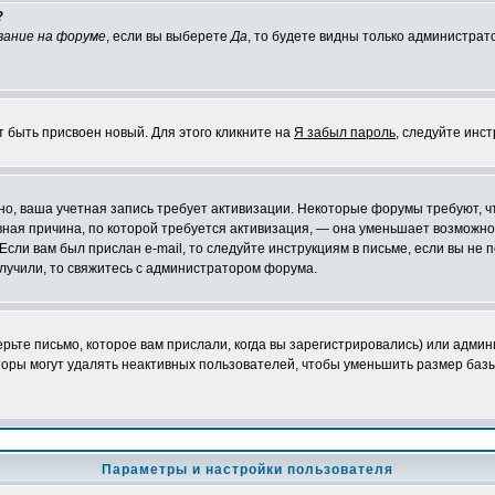
?
вание на форуме
, если вы выберете
Да
, то будете видны только администрат
т быть присвоен новый. Для этого кликните на
Я забыл пароль
, следуйте инс
ожно, ваша учетная запись требует активизации. Некоторые форумы требуют,
лавная причина, по которой требуется активизация, — она уменьшает возмож
Если вам был прислан e-mail, то следуйте инструкциям в письме, если вы не п
олучили, то свяжитесь с администратором форума.
ьте письмо, которое вам прислали, когда вы зарегистрировались) или админ
оры могут удалять неактивных пользователей, чтобы уменьшить размер базы
Параметры и настройки пользователя