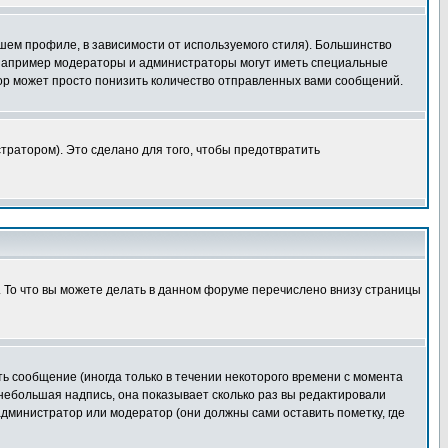
шем профиле, в зависимости от используемого стиля). Большинство
 например модераторы и администраторы могут иметь специальные
ор может просто понизить количество отправленных вами сообщений.
тратором). Это сделано для того, чтобы предотвратить
. То что вы можете делать в данном форуме перечислено внизу страницы
ь сообщение (иногда только в течении некоторого времени с момента
 небольшая надпись, она показывает сколько раз вы редактировали
администратор или модератор (они должны сами оставить пометку, где