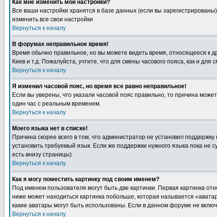
Как мне изменить мои настройки?
Все ваши настройки хранятся в базе данных (если вы зарегистрированы)
изменить все свои настройки
Вернуться к началу
В форумах неправильное время!
Время обычно правильное, но вы можете видеть время, относящееся к друг
Киев и т.д. Пожалуйста, учтите, что для смены часового пояса, как и д
Вернуться к началу
Я изменил часовой пояс, но время все равно неправильное!
Если вы уверены, что указали часовой пояс правильно, то причина може
один час с реальным временем.
Вернуться к началу
Моего языка нет в списке!
Причина скорее всего в том, что администратор не установил поддержку
установить требуемый язык. Если же поддержки нужного языка пока не 
есть внизу страницы)
Вернуться к началу
Как я могу поместить картинку под своим именем?
Под именем пользователя могут быть две картинки. Первая картинка отн
ниже может находиться картинка побольше, которая называется «аватара
какие аватары могут быть использованы. Если в данном форуме не вклю
Вернуться к началу