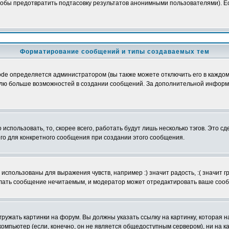
обы предотвратить подтасовку результатов анонимными пользователями). Если
Форматирование сообщений и типы создаваемых тем
e определяется администратором (вы также можете отключить его в каждом 
ователю больше возможностей в создании сообщений. За дополнительной инфо
использовать, то, скорее всего, работать будут лишь несколько тэгов. Это с
его для конкретного сообщения при создании этого сообщения.
использованы для выражения чувств, например :) значит радость, :( значит 
делать сообщение нечитаемым, и модератор может отредактировать ваше сооб
ружать картинки на форум. Вы должны указать ссылку на картинку, которая н
вой компьютер (если, конечно, он не является общедоступным сервером), ни на