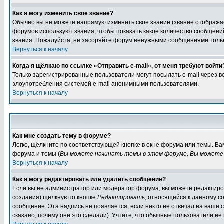
Как я могу изменить свое звание?
Обычно вы не можете напрямую изменить свое звание (звание отображае
форумов используют звания, чтобы показать какое количество сообще
звания. Пожалуйста, не засоряйте форум ненужными сообщениями только
Вернуться к началу
Когда я щёлкаю по ссылке «Отправить e-mail», от меня требуют войти
Только зарегистрированные пользователи могут посылать e-mail через 
злоупотребления системой e-mail анонимными пользователями.
Вернуться к началу
Как мне создать тему в форуме?
Легко, щёлкните по соответствующей кнопке в окне форума или темы. В
форума и темы (
Вы можете начинать темы в этом форуме, Вы можете 
Вернуться к началу
Как я могу редактировать или удалить сообщение?
Если вы не администратор или модератор форума, вы можете редактиров
создания) щёлкнув по кнопке
Редактировать
, относящейся к данному с
сообщение. Эта надпись не появляется, если никто не отвечал на ваше
сказано, почему они это сделали). Учтите, что обычные пользователи не 