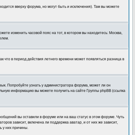
ходится вверху форума, но могут быть и исключения). Там вы можете
ожете изменить часовой пояс на тот, в котором вы находитесь: Москва,
елем.
так что в период действия летнего времени может появляться разница в
язык. Попробуйте узнать у администратора форума, может ли он
тельную информацию вы можете получить на сайте Группы phpBB (ссылка
сообщений вы оставили в форуме или на ваш статус в этом форуме. Чуть
оров зависит, включена ли поддержка аватар, и от них же зависит,
ь у них причины.