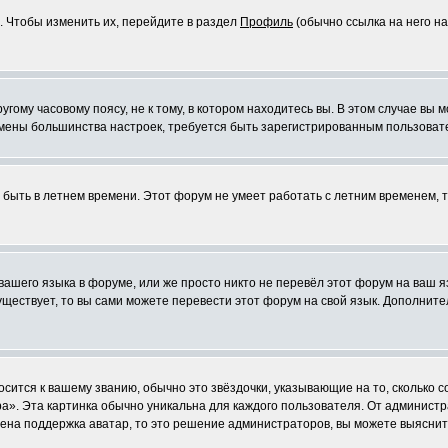
. Чтобы изменить их, перейдите в раздел
Профиль
(обычно ссылка на него на
ому часовому поясу, не к тому, в котором находитесь вы. В этом случае вы м
ля смены большинства настроек, требуется быть зарегистрированным пользоват
т быть в летнем времени. Этот форум не умеет работать с летним временем, 
 вашего языка в форуме, или же просто никто не перевёл этот форум на ваш 
существует, то вы сами можете перевести этот форум на свой язык. Дополни
осится к вашему званию, обычно это звёздочки, указывающие на то, сколько 
». Эта картинка обычно уникальна для каждого пользователя. От администрат
чена поддержка аватар, то это решение администраторов, вы можете выяснит