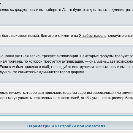
?
вание на форуме
, если вы выберете
Да
, то будете видны только администрат
т быть присвоен новый. Для этого кликните на
Я забыл пароль
, следуйте инс
ожно, ваша учетная запись требует активизации. Некоторые форумы требуют,
лавная причина, по которой требуется активизация, — она уменьшает возмож
Если вам был прислан e-mail, то следуйте инструкциям в письме, если вы не п
олучили, то свяжитесь с администратором форума.
ьте письмо, которое вам прислали, когда вы зарегистрировались) или админ
оры могут удалять неактивных пользователей, чтобы уменьшить размер базы
Параметры и настройки пользователя