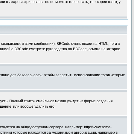
 вы зарегистрированы, но не можете голосовать, то, скорее всего, у
создаваемом вами сообщении). BBCode очень похож на HTML, тэги в
рмацией о BBCode смотрите руководство по BBCode, ссылка на которое
делано для
безопасности
, чтобы запретить использование тэгов которые
грусть. Полный список смайликов можно увидеть в форме создания
щение, или вообще удалить его.
аходится на общедоступном сервере, например: http://www.some-
 картинки которые находятся за механизмом авторизации, например в