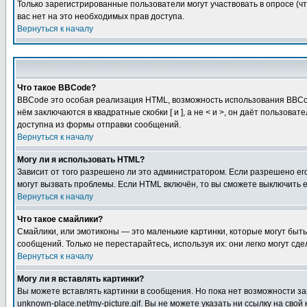
Только зарегистрированные пользователи могут участвовать в опросе (чт
вас нет на это необходимых прав доступа.
Вернуться к началу
Что такое BBCode?
BBCode это особая реализация HTML, возможность использования BBCod
нём заключаются в квадратные скобки [ и ], а не < и >, он даёт польз
доступна из формы отправки сообщений.
Вернуться к началу
Могу ли я использовать HTML?
Зависит от того разрешено ли это администратором. Если разрешено его 
могут вызвать проблемы. Если HTML включён, то вы сможете выключить 
Вернуться к началу
Что такое смайлики?
Смайлики, или эмотиконы — это маленькие картинки, которые могут быть 
сообщений. Только не перестарайтесь, используя их: они легко могут с
Вернуться к началу
Могу ли я вставлять картинки?
Вы можете вставлять картинки в сообщения. Но пока нет возможности заг
unknown-place.net/my-picture.gif. Вы не можете указать ни ссылку на с