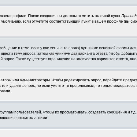
 своем профиле. После создания вы должны отметить галочкой пункт
Присоед
 умолчанию, если отметите соответствующий пункт в вашем профиле (вы смо
сообщение в теме, если у вас есть на то права) чуть ниже основной формы д
ы ввести тему опроса, затем как минимум два варианта ответа (чтобы добавит
й опрос. Также существует ограничение на количество вариантов ответа, он
ераторы или администраторы. Чтобы редактировать опрос, перейдите к редакт
ь или удалять опрос, но если уже кто-то проголосовал, то только модераторы
овали.
уппам пользователей. Чтобы их просматривать, создавать сообщения и т.д.
ешение, свяжитесь с ними.