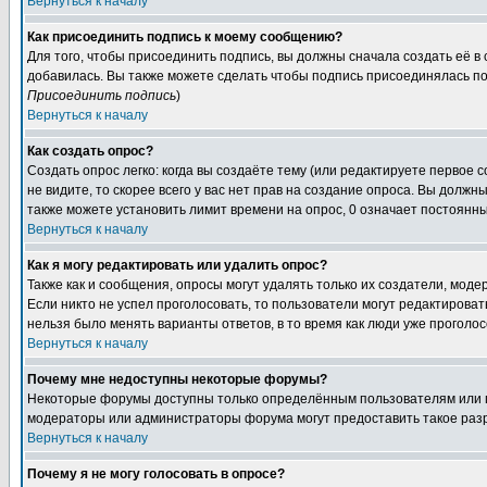
Вернуться к началу
Как присоединить подпись к моему сообщению?
Для того, чтобы присоединить подпись, вы должны сначала создать её в
добавилась. Вы также можете сделать чтобы подпись присоединялась по
Присоединить подпись
)
Вернуться к началу
Как создать опрос?
Создать опрос легко: когда вы создаёте тему (или редактируете первое 
не видите, то скорее всего у вас нет прав на создание опроса. Вы должн
также можете установить лимит времени на опрос, 0 означает постоянны
Вернуться к началу
Как я могу редактировать или удалить опрос?
Также как и сообщения, опросы могут удалять только их создатели, мод
Если никто не успел проголосовать, то пользователи могут редактироват
нельзя было менять варианты ответов, в то время как люди уже проголос
Вернуться к началу
Почему мне недоступны некоторые форумы?
Некоторые форумы доступны только определённым пользователям или гр
модераторы или администраторы форума могут предоставить такое разр
Вернуться к началу
Почему я не могу голосовать в опросе?