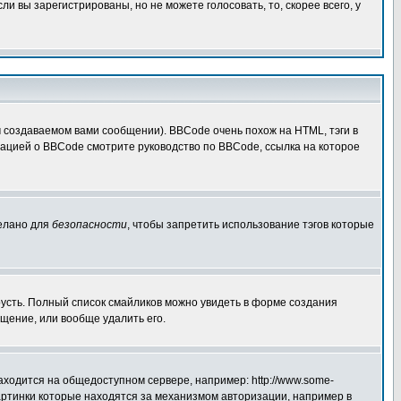
 вы зарегистрированы, но не можете голосовать, то, скорее всего, у
создаваемом вами сообщении). BBCode очень похож на HTML, тэги в
рмацией о BBCode смотрите руководство по BBCode, ссылка на которое
делано для
безопасности
, чтобы запретить использование тэгов которые
грусть. Полный список смайликов можно увидеть в форме создания
щение, или вообще удалить его.
аходится на общедоступном сервере, например: http://www.some-
 картинки которые находятся за механизмом авторизации, например в