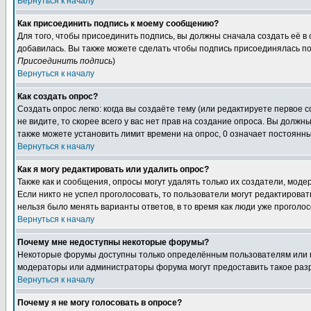
Вернуться к началу
Как присоединить подпись к моему сообщению?
Для того, чтобы присоединить подпись, вы должны сначала создать её в
добавилась. Вы также можете сделать чтобы подпись присоединялась по
Присоединить подпись
)
Вернуться к началу
Как создать опрос?
Создать опрос легко: когда вы создаёте тему (или редактируете первое 
не видите, то скорее всего у вас нет прав на создание опроса. Вы должн
также можете установить лимит времени на опрос, 0 означает постоянны
Вернуться к началу
Как я могу редактировать или удалить опрос?
Также как и сообщения, опросы могут удалять только их создатели, мод
Если никто не успел проголосовать, то пользователи могут редактироват
нельзя было менять варианты ответов, в то время как люди уже проголос
Вернуться к началу
Почему мне недоступны некоторые форумы?
Некоторые форумы доступны только определённым пользователям или гр
модераторы или администраторы форума могут предоставить такое разр
Вернуться к началу
Почему я не могу голосовать в опросе?