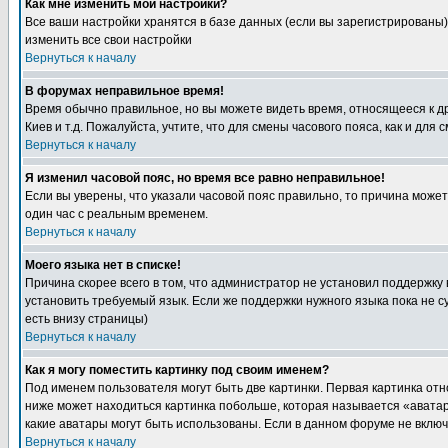
Как мне изменить мои настройки?
Все ваши настройки хранятся в базе данных (если вы зарегистрированы)
изменить все свои настройки
Вернуться к началу
В форумах неправильное время!
Время обычно правильное, но вы можете видеть время, относящееся к друг
Киев и т.д. Пожалуйста, учтите, что для смены часового пояса, как и д
Вернуться к началу
Я изменил часовой пояс, но время все равно неправильное!
Если вы уверены, что указали часовой пояс правильно, то причина може
один час с реальным временем.
Вернуться к началу
Моего языка нет в списке!
Причина скорее всего в том, что администратор не установил поддержку
установить требуемый язык. Если же поддержки нужного языка пока не 
есть внизу страницы)
Вернуться к началу
Как я могу поместить картинку под своим именем?
Под именем пользователя могут быть две картинки. Первая картинка отн
ниже может находиться картинка побольше, которая называется «аватара
какие аватары могут быть использованы. Если в данном форуме не вклю
Вернуться к началу