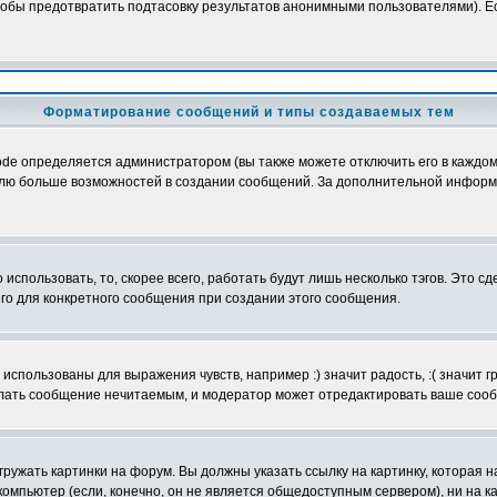
обы предотвратить подтасовку результатов анонимными пользователями). Если
Форматирование сообщений и типы создаваемых тем
e определяется администратором (вы также можете отключить его в каждом 
ователю больше возможностей в создании сообщений. За дополнительной инфо
использовать, то, скорее всего, работать будут лишь несколько тэгов. Это с
его для конкретного сообщения при создании этого сообщения.
использованы для выражения чувств, например :) значит радость, :( значит 
делать сообщение нечитаемым, и модератор может отредактировать ваше сооб
ружать картинки на форум. Вы должны указать ссылку на картинку, которая н
вой компьютер (если, конечно, он не является общедоступным сервером), ни на