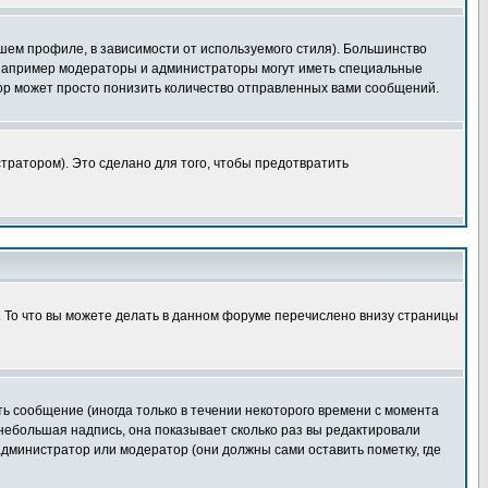
шем профиле, в зависимости от используемого стиля). Большинство
 например модераторы и администраторы могут иметь специальные
ор может просто понизить количество отправленных вами сообщений.
тратором). Это сделано для того, чтобы предотвратить
. То что вы можете делать в данном форуме перечислено внизу страницы
ь сообщение (иногда только в течении некоторого времени с момента
 небольшая надпись, она показывает сколько раз вы редактировали
администратор или модератор (они должны сами оставить пометку, где