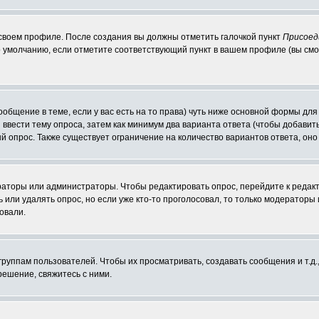
 своем профиле. После создания вы должны отметить галочкой пункт
Присоед
 умолчанию, если отметите соответствующий пункт в вашем профиле (вы смо
сообщение в теме, если у вас есть на то права) чуть ниже основной формы д
ы ввести тему опроса, затем как минимум два варианта ответа (чтобы добавит
й опрос. Также существует ограничение на количество вариантов ответа, он
ераторы или администраторы. Чтобы редактировать опрос, перейдите к редакт
ь или удалять опрос, но если уже кто-то проголосовал, то только модераторы
овали.
уппам пользователей. Чтобы их просматривать, создавать сообщения и т.д.
ешение, свяжитесь с ними.