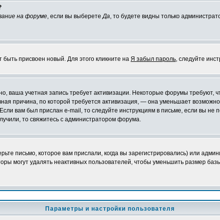
?
вание на форуме
, если вы выберете
Да
, то будете видны только администрат
т быть присвоен новый. Для этого кликните на
Я забыл пароль
, следуйте инс
ожно, ваша учетная запись требует активизации. Некоторые форумы требуют,
лавная причина, по которой требуется активизация, — она уменьшает возмож
Если вам был прислан e-mail, то следуйте инструкциям в письме, если вы не п
олучили, то свяжитесь с администратором форума.
ьте письмо, которое вам прислали, когда вы зарегистрировались) или админ
оры могут удалять неактивных пользователей, чтобы уменьшить размер базы
Параметры и настройки пользователя