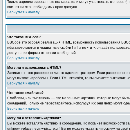
Только зарегистрированные пользователи могут участвовать в опросе (чт
вас нет на это необходимых прав доступа.
Вернуться к началу
Что такое BBCode?
BBCode это особая реализация HTML, возможность использования BBCod
нём заключаются в квадратные скобки [ и ], а не < и >, он даёт польз
доступна из формы отправки сообщений.
Вернуться к началу
Могу ли я использовать HTML?
Зависит от того разрешено ли это администратором. Если разрешено его 
могут вызвать проблемы. Если HTML включён, то вы сможете выключить 
Вернуться к началу
Что такое смайлики?
Смайлики, или эмотиконы — это маленькие картинки, которые могут быть 
сообщений. Только не перестарайтесь, используя их: они легко могут с
Вернуться к началу
Могу ли я вставлять картинки?
Вы можете вставлять картинки в сообщения. Но пока нет возможности заг
unknown-place.net/my-picture.gif. Вы не можете указать ни ссылку на с