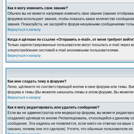
Как я могу изменить свое звание?
Обычно вы не можете напрямую изменить свое звание (звание отображае
форумов используют звания, чтобы показать какое количество сообще
звания. Пожалуйста, не засоряйте форум ненужными сообщениями только
Вернуться к началу
Когда я щёлкаю по ссылке «Отправить e-mail», от меня требуют войти
Только зарегистрированные пользователи могут посылать e-mail через 
злоупотребления системой e-mail анонимными пользователями.
Вернуться к началу
Как мне создать тему в форуме?
Легко, щёлкните по соответствующей кнопке в окне форума или темы. В
форума и темы (
Вы можете начинать темы в этом форуме, Вы можете 
Вернуться к началу
Как я могу редактировать или удалить сообщение?
Если вы не администратор или модератор форума, вы можете редактиров
создания) щёлкнув по кнопке
Редактировать
, относящейся к данному с
сообщение. Эта надпись не появляется, если никто не отвечал на ваше
сказано, почему они это сделали). Учтите, что обычные пользователи не 