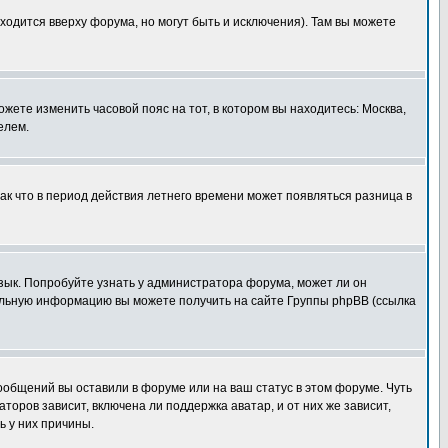
ходится вверху форума, но могут быть и исключения). Там вы можете
ожете изменить часовой пояс на тот, в котором вы находитесь: Москва,
елем.
так что в период действия летнего времени может появляться разница в
язык. Попробуйте узнать у администратора форума, может ли он
тельную информацию вы можете получить на сайте Группы phpBB (ссылка
сообщений вы оставили в форуме или на ваш статус в этом форуме. Чуть
оров зависит, включена ли поддержка аватар, и от них же зависит,
ь у них причины.