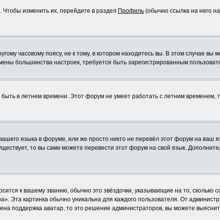
. Чтобы изменить их, перейдите в раздел
Профиль
(обычно ссылка на него на
ому часовому поясу, не к тому, в котором находитесь вы. В этом случае вы м
ля смены большинства настроек, требуется быть зарегистрированным пользоват
т быть в летнем времени. Этот форум не умеет работать с летним временем, 
 вашего языка в форуме, или же просто никто не перевёл этот форум на ваш 
существует, то вы сами можете перевести этот форум на свой язык. Дополни
осится к вашему званию, обычно это звёздочки, указывающие на то, сколько 
». Эта картинка обычно уникальна для каждого пользователя. От администрат
чена поддержка аватар, то это решение администраторов, вы можете выяснит