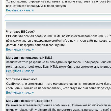
Только зарегистрированные пользователи могут участвовать в опросе (чт
вас нет на это необходимых прав доступа.
Вернуться к началу
Что такое BBCode?
BBCode это особая реализация HTML, возможность использования BBCod
нём заключаются в квадратные скобки [ и ], а не < и >, он даёт польз
доступна из формы отправки сообщений.
Вернуться к началу
Могу ли я использовать HTML?
Зависит от того разрешено ли это администратором. Если разрешено его 
могут вызвать проблемы. Если HTML включён, то вы сможете выключить 
Вернуться к началу
Что такое смайлики?
Смайлики, или эмотиконы — это маленькие картинки, которые могут быть 
сообщений. Только не перестарайтесь, используя их: они легко могут с
Вернуться к началу
Могу ли я вставлять картинки?
Вы можете вставлять картинки в сообщения. Но пока нет возможности заг
unknown-place.net/my-picture.gif. Вы не можете указать ни ссылку на с