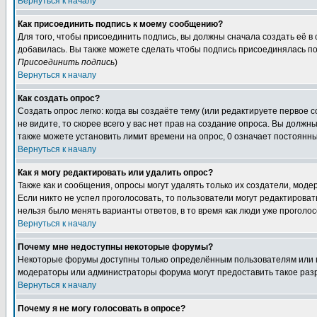
Вернуться к началу
Как присоединить подпись к моему сообщению?
Для того, чтобы присоединить подпись, вы должны сначала создать её в
добавилась. Вы также можете сделать чтобы подпись присоединялась по
Присоединить подпись
)
Вернуться к началу
Как создать опрос?
Создать опрос легко: когда вы создаёте тему (или редактируете первое 
не видите, то скорее всего у вас нет прав на создание опроса. Вы должн
также можете установить лимит времени на опрос, 0 означает постоянны
Вернуться к началу
Как я могу редактировать или удалить опрос?
Также как и сообщения, опросы могут удалять только их создатели, мод
Если никто не успел проголосовать, то пользователи могут редактироват
нельзя было менять варианты ответов, в то время как люди уже проголос
Вернуться к началу
Почему мне недоступны некоторые форумы?
Некоторые форумы доступны только определённым пользователям или гр
модераторы или администраторы форума могут предоставить такое разр
Вернуться к началу
Почему я не могу голосовать в опросе?