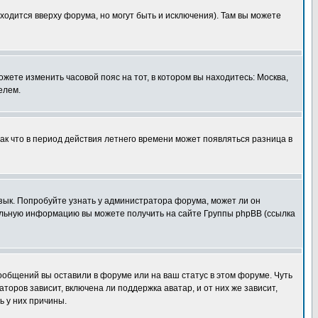
ходится вверху форума, но могут быть и исключения). Там вы можете
ожете изменить часовой пояс на тот, в котором вы находитесь: Москва,
елем.
так что в период действия летнего времени может появляться разница в
язык. Попробуйте узнать у администратора форума, может ли он
тельную информацию вы можете получить на сайте Группы phpBB (ссылка
сообщений вы оставили в форуме или на ваш статус в этом форуме. Чуть
оров зависит, включена ли поддержка аватар, и от них же зависит,
ь у них причины.