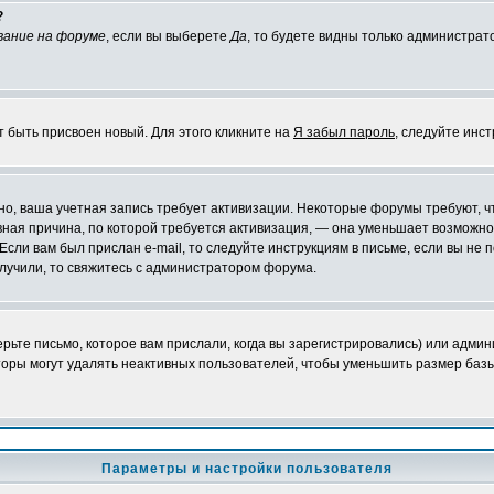
?
вание на форуме
, если вы выберете
Да
, то будете видны только администрат
т быть присвоен новый. Для этого кликните на
Я забыл пароль
, следуйте инс
ожно, ваша учетная запись требует активизации. Некоторые форумы требуют,
лавная причина, по которой требуется активизация, — она уменьшает возмож
Если вам был прислан e-mail, то следуйте инструкциям в письме, если вы не п
олучили, то свяжитесь с администратором форума.
ьте письмо, которое вам прислали, когда вы зарегистрировались) или админ
оры могут удалять неактивных пользователей, чтобы уменьшить размер базы
Параметры и настройки пользователя