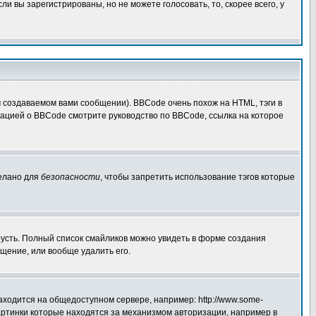
 вы зарегистрированы, но не можете голосовать, то, скорее всего, у
создаваемом вами сообщении). BBCode очень похож на HTML, тэги в
рмацией о BBCode смотрите руководство по BBCode, ссылка на которое
делано для
безопасности
, чтобы запретить использование тэгов которые
грусть. Полный список смайликов можно увидеть в форме создания
щение, или вообще удалить его.
аходится на общедоступном сервере, например: http://www.some-
 картинки которые находятся за механизмом авторизации, например в