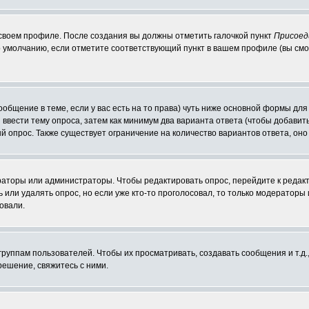
 своем профиле. После создания вы должны отметить галочкой пункт
Присоед
 умолчанию, если отметите соответствующий пункт в вашем профиле (вы смо
сообщение в теме, если у вас есть на то права) чуть ниже основной формы д
ы ввести тему опроса, затем как минимум два варианта ответа (чтобы добавит
й опрос. Также существует ограничение на количество вариантов ответа, он
ераторы или администраторы. Чтобы редактировать опрос, перейдите к редакт
ь или удалять опрос, но если уже кто-то проголосовал, то только модераторы
овали.
уппам пользователей. Чтобы их просматривать, создавать сообщения и т.д.
ешение, свяжитесь с ними.