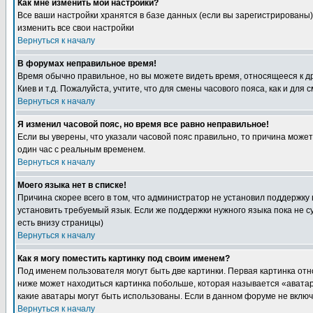
Как мне изменить мои настройки?
Все ваши настройки хранятся в базе данных (если вы зарегистрированы)
изменить все свои настройки
Вернуться к началу
В форумах неправильное время!
Время обычно правильное, но вы можете видеть время, относящееся к друг
Киев и т.д. Пожалуйста, учтите, что для смены часового пояса, как и д
Вернуться к началу
Я изменил часовой пояс, но время все равно неправильное!
Если вы уверены, что указали часовой пояс правильно, то причина може
один час с реальным временем.
Вернуться к началу
Моего языка нет в списке!
Причина скорее всего в том, что администратор не установил поддержку
установить требуемый язык. Если же поддержки нужного языка пока не 
есть внизу страницы)
Вернуться к началу
Как я могу поместить картинку под своим именем?
Под именем пользователя могут быть две картинки. Первая картинка отн
ниже может находиться картинка побольше, которая называется «аватара
какие аватары могут быть использованы. Если в данном форуме не вклю
Вернуться к началу