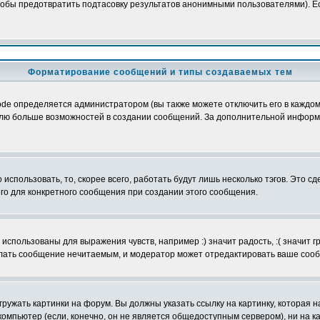
обы предотвратить подтасовку результатов анонимными пользователями). Если
Форматирование сообщений и типы создаваемых тем
e определяется администратором (вы также можете отключить его в каждом 
ователю больше возможностей в создании сообщений. За дополнительной инфо
использовать, то, скорее всего, работать будут лишь несколько тэгов. Это с
его для конкретного сообщения при создании этого сообщения.
использованы для выражения чувств, например :) значит радость, :( значит 
делать сообщение нечитаемым, и модератор может отредактировать ваше сооб
ружать картинки на форум. Вы должны указать ссылку на картинку, которая н
вой компьютер (если, конечно, он не является общедоступным сервером), ни на