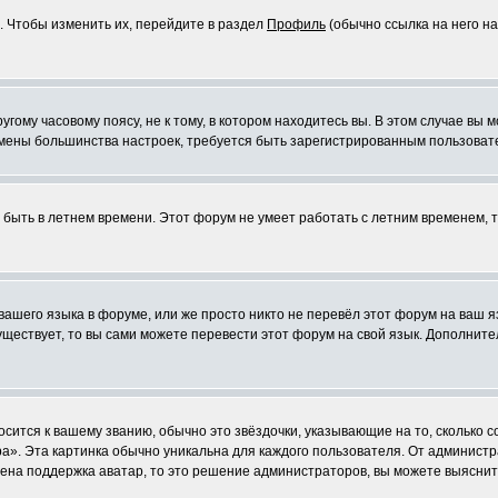
. Чтобы изменить их, перейдите в раздел
Профиль
(обычно ссылка на него на
ому часовому поясу, не к тому, в котором находитесь вы. В этом случае вы м
ля смены большинства настроек, требуется быть зарегистрированным пользоват
т быть в летнем времени. Этот форум не умеет работать с летним временем, 
 вашего языка в форуме, или же просто никто не перевёл этот форум на ваш 
существует, то вы сами можете перевести этот форум на свой язык. Дополни
осится к вашему званию, обычно это звёздочки, указывающие на то, сколько 
». Эта картинка обычно уникальна для каждого пользователя. От администрат
чена поддержка аватар, то это решение администраторов, вы можете выяснит