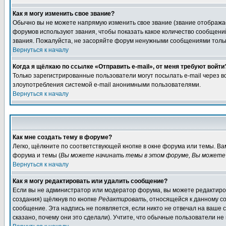
Как я могу изменить свое звание?
Обычно вы не можете напрямую изменить свое звание (звание отображае
форумов используют звания, чтобы показать какое количество сообще
звания. Пожалуйста, не засоряйте форум ненужными сообщениями только
Вернуться к началу
Когда я щёлкаю по ссылке «Отправить e-mail», от меня требуют войти
Только зарегистрированные пользователи могут посылать e-mail через 
злоупотребления системой e-mail анонимными пользователями.
Вернуться к началу
Как мне создать тему в форуме?
Легко, щёлкните по соответствующей кнопке в окне форума или темы. В
форума и темы (
Вы можете начинать темы в этом форуме, Вы можете 
Вернуться к началу
Как я могу редактировать или удалить сообщение?
Если вы не администратор или модератор форума, вы можете редактиров
создания) щёлкнув по кнопке
Редактировать
, относящейся к данному с
сообщение. Эта надпись не появляется, если никто не отвечал на ваше
сказано, почему они это сделали). Учтите, что обычные пользователи не 