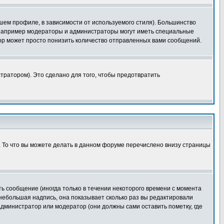
шем профиле, в зависимости от используемого стиля). Большинство
 например модераторы и администраторы могут иметь специальные
ор может просто понизить количество отправленных вами сообщений.
тратором). Это сделано для того, чтобы предотвратить
. То что вы можете делать в данном форуме перечислено внизу страницы
ь сообщение (иногда только в течении некоторого времени с момента
 небольшая надпись, она показывает сколько раз вы редактировали
администратор или модератор (они должны сами оставить пометку, где