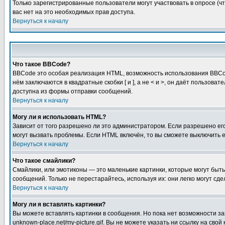
Только зарегистрированные пользователи могут участвовать в опросе (чт
вас нет на это необходимых прав доступа.
Вернуться к началу
Что такое BBCode?
BBCode это особая реализация HTML, возможность использования BBCod
нём заключаются в квадратные скобки [ и ], а не < и >, он даёт польз
доступна из формы отправки сообщений.
Вернуться к началу
Могу ли я использовать HTML?
Зависит от того разрешено ли это администратором. Если разрешено его 
могут вызвать проблемы. Если HTML включён, то вы сможете выключить 
Вернуться к началу
Что такое смайлики?
Смайлики, или эмотиконы — это маленькие картинки, которые могут быть 
сообщений. Только не перестарайтесь, используя их: они легко могут с
Вернуться к началу
Могу ли я вставлять картинки?
Вы можете вставлять картинки в сообщения. Но пока нет возможности заг
unknown-place.net/my-picture.gif. Вы не можете указать ни ссылку на с