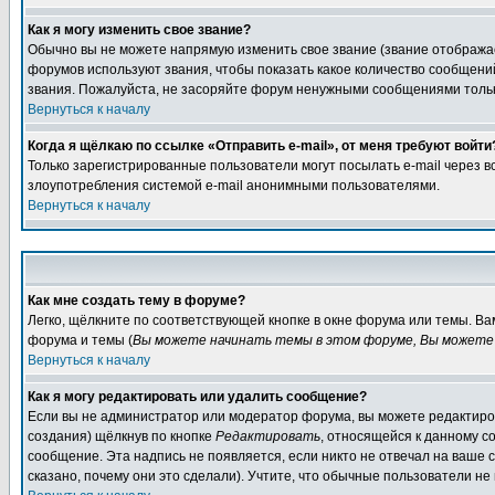
Как я могу изменить свое звание?
Обычно вы не можете напрямую изменить свое звание (звание отображае
форумов используют звания, чтобы показать какое количество сообще
звания. Пожалуйста, не засоряйте форум ненужными сообщениями только
Вернуться к началу
Когда я щёлкаю по ссылке «Отправить e-mail», от меня требуют войти
Только зарегистрированные пользователи могут посылать e-mail через 
злоупотребления системой e-mail анонимными пользователями.
Вернуться к началу
Как мне создать тему в форуме?
Легко, щёлкните по соответствующей кнопке в окне форума или темы. В
форума и темы (
Вы можете начинать темы в этом форуме, Вы можете 
Вернуться к началу
Как я могу редактировать или удалить сообщение?
Если вы не администратор или модератор форума, вы можете редактиров
создания) щёлкнув по кнопке
Редактировать
, относящейся к данному с
сообщение. Эта надпись не появляется, если никто не отвечал на ваше
сказано, почему они это сделали). Учтите, что обычные пользователи не 