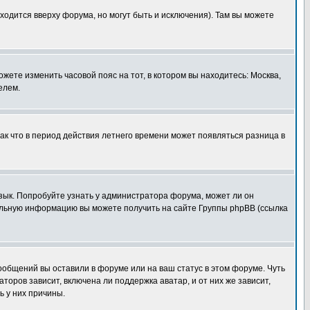
ходится вверху форума, но могут быть и исключения). Там вы можете
ожете изменить часовой пояс на тот, в котором вы находитесь: Москва,
елем.
так что в период действия летнего времени может появляться разница в
язык. Попробуйте узнать у администратора форума, может ли он
тельную информацию вы можете получить на сайте Группы phpBB (ссылка
сообщений вы оставили в форуме или на ваш статус в этом форуме. Чуть
оров зависит, включена ли поддержка аватар, и от них же зависит,
ь у них причины.