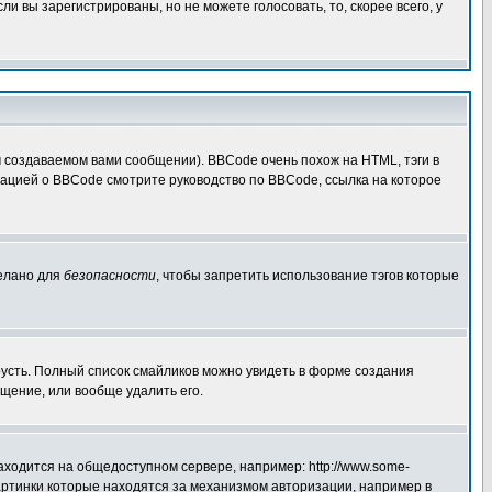
 вы зарегистрированы, но не можете голосовать, то, скорее всего, у
создаваемом вами сообщении). BBCode очень похож на HTML, тэги в
рмацией о BBCode смотрите руководство по BBCode, ссылка на которое
делано для
безопасности
, чтобы запретить использование тэгов которые
грусть. Полный список смайликов можно увидеть в форме создания
щение, или вообще удалить его.
аходится на общедоступном сервере, например: http://www.some-
 картинки которые находятся за механизмом авторизации, например в