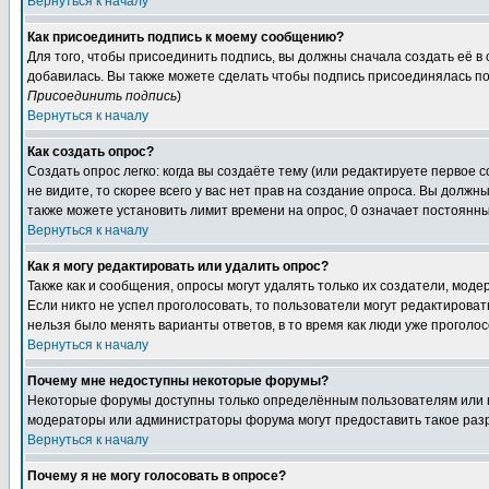
Вернуться к началу
Как присоединить подпись к моему сообщению?
Для того, чтобы присоединить подпись, вы должны сначала создать её в
добавилась. Вы также можете сделать чтобы подпись присоединялась по
Присоединить подпись
)
Вернуться к началу
Как создать опрос?
Создать опрос легко: когда вы создаёте тему (или редактируете первое 
не видите, то скорее всего у вас нет прав на создание опроса. Вы должн
также можете установить лимит времени на опрос, 0 означает постоянны
Вернуться к началу
Как я могу редактировать или удалить опрос?
Также как и сообщения, опросы могут удалять только их создатели, мод
Если никто не успел проголосовать, то пользователи могут редактироват
нельзя было менять варианты ответов, в то время как люди уже проголос
Вернуться к началу
Почему мне недоступны некоторые форумы?
Некоторые форумы доступны только определённым пользователям или гр
модераторы или администраторы форума могут предоставить такое разр
Вернуться к началу
Почему я не могу голосовать в опросе?