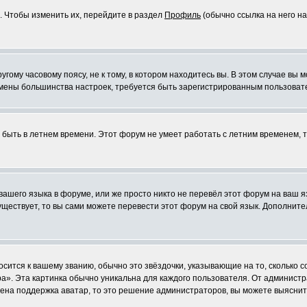
. Чтобы изменить их, перейдите в раздел
Профиль
(обычно ссылка на него на
ому часовому поясу, не к тому, в котором находитесь вы. В этом случае вы м
ля смены большинства настроек, требуется быть зарегистрированным пользоват
т быть в летнем времени. Этот форум не умеет работать с летним временем, 
 вашего языка в форуме, или же просто никто не перевёл этот форум на ваш 
существует, то вы сами можете перевести этот форум на свой язык. Дополни
осится к вашему званию, обычно это звёздочки, указывающие на то, сколько 
». Эта картинка обычно уникальна для каждого пользователя. От администрат
чена поддержка аватар, то это решение администраторов, вы можете выяснит