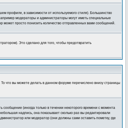
шем профиле, в зависимости от используемого стиля). Большинство
 например модераторы и администраторы могут иметь специальные
ор может просто понизить количество отправленных вами сообщений.
тратором). Это сделано для того, чтобы предотвратить
. То что вы можете делать в данном форуме перечислено внизу страницы
ь сообщение (иногда только в течении некоторого времени с момента
 небольшая надпись, она показывает сколько раз вы редактировали
администратор или модератор (они должны сами оставить пометку, где