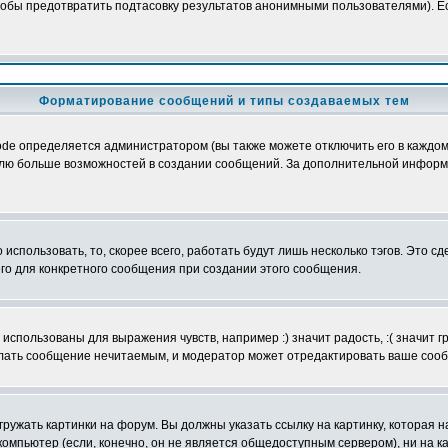
обы предотвратить подтасовку результатов анонимными пользователями). Если
Форматирование сообщений и типы создаваемых тем
e определяется администратором (вы также можете отключить его в каждом 
ователю больше возможностей в создании сообщений. За дополнительной инфо
использовать, то, скорее всего, работать будут лишь несколько тэгов. Это с
его для конкретного сообщения при создании этого сообщения.
использованы для выражения чувств, например :) значит радость, :( значит 
делать сообщение нечитаемым, и модератор может отредактировать ваше сооб
ружать картинки на форум. Вы должны указать ссылку на картинку, которая н
вой компьютер (если, конечно, он не является общедоступным сервером), ни на