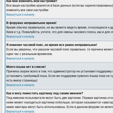
Как мне изменить мои настройки?
Все ваши настройки хранятся в базе данных (если вы зарегистрированы)
изменить все свои настройки
Вернуться к началу
В форумах неправильное время!
Время обычно правильное, но вы можете видеть время, относящееся к друг
Киев и т.д. Пожалуйста, учтите, что для смены часового пояса, как и д
Вернуться к началу
Я изменил часовой пояс, но время все равно неправильное!
Если вы уверены, что указали часовой пояс правильно, то причина може
один час с реальным временем.
Вернуться к началу
Моего языка нет в списке!
Причина скорее всего в том, что администратор не установил поддержку
установить требуемый язык. Если же поддержки нужного языка пока не 
есть внизу страницы)
Вернуться к началу
Как я могу поместить картинку под своим именем?
Под именем пользователя могут быть две картинки. Первая картинка отн
ниже может находиться картинка побольше, которая называется «аватара
какие аватары могут быть использованы. Если в данном форуме не вклю
Вернуться к началу