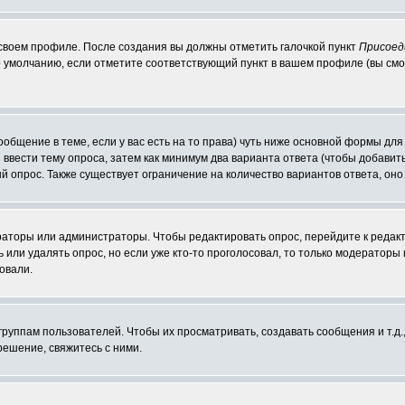
 своем профиле. После создания вы должны отметить галочкой пункт
Присоед
 умолчанию, если отметите соответствующий пункт в вашем профиле (вы смо
сообщение в теме, если у вас есть на то права) чуть ниже основной формы д
ы ввести тему опроса, затем как минимум два варианта ответа (чтобы добавит
й опрос. Также существует ограничение на количество вариантов ответа, он
ераторы или администраторы. Чтобы редактировать опрос, перейдите к редакт
ь или удалять опрос, но если уже кто-то проголосовал, то только модераторы
овали.
уппам пользователей. Чтобы их просматривать, создавать сообщения и т.д.
ешение, свяжитесь с ними.