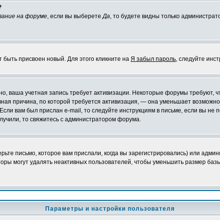
?
вание на форуме
, если вы выберете
Да
, то будете видны только администрат
т быть присвоен новый. Для этого кликните на
Я забыл пароль
, следуйте инс
ожно, ваша учетная запись требует активизации. Некоторые форумы требуют,
лавная причина, по которой требуется активизация, — она уменьшает возмож
Если вам был прислан e-mail, то следуйте инструкциям в письме, если вы не п
олучили, то свяжитесь с администратором форума.
ьте письмо, которое вам прислали, когда вы зарегистрировались) или админ
оры могут удалять неактивных пользователей, чтобы уменьшить размер базы
Параметры и настройки пользователя